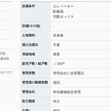
設備条件
エレベーター
駐輪場
宅配ボックス
設備(その他)
-
土地権利
所有権
国土法届出
不要
2分
用途地域
商業
徒歩4分
販売戸数 / 総戸数
- / 39戸
情報の見方
管理形態
管理会社に全部委託
管理員の勤務形態
巡回
管理会社
和光建物総合管理
取引態様
仲介
引渡し
相談