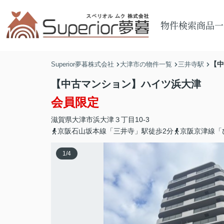
物件検索
商品一
【中
Superior夢暮株式会社
大津市の物件一覧
三井寺駅
【中古マンション】ハイツ浜大津
会員限定
滋賀県
大津市
浜大津
３丁目10-3
京阪石山坂本線「三井寺」駅徒歩2分
京阪京津線「
1
/
4