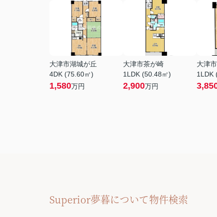
大津市湖城が丘
大津市茶が崎
大津市
4DK (75.60㎡)
1LDK (50.48㎡)
1LDK 
1,580
2,900
3,85
万円
万円
Superior夢暮について
物件検索