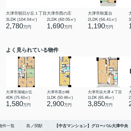
大津市朝日が丘１丁目
大津市西の庄
大津市秋葉台
3LDK (104.04㎡)
2LDK (60.05㎡)
2LDK (56.41㎡)
3
2,780
1,690
1,190
万円
万円
万円
よく見られている物件
大津市湖城が丘
大津市茶が崎
大津市浜大津４丁目
4DK (75.60㎡)
1LDK (50.48㎡)
1LDK (65.46㎡)
1,580
2,900
3,850
万円
万円
万円
物件一覧
島ノ関駅
【中古マンション】グローバル大津中央