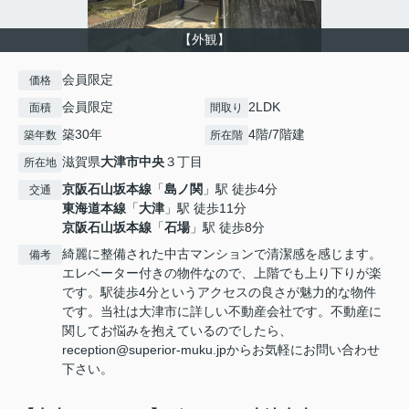
【外観】
会員限定
価格
会員限定
2LDK
面積
間取り
築30年
4階/7階建
築年数
所在階
滋賀県
大津市
中央
３丁目
所在地
京阪石山坂本線
「
島ノ関
」駅 徒歩4分
交通
東海道本線
「
大津
」駅 徒歩11分
京阪石山坂本線
「
石場
」駅 徒歩8分
綺麗に整備された中古マンションで清潔感を感じます。
備考
エレベーター付きの物件なので、上階でも上り下りが楽
です。駅徒歩4分というアクセスの良さが魅力的な物件
です。当社は大津市に詳しい不動産会社です。不動産に
関してお悩みを抱えているのでしたら、
reception@superior-muku.jpからお気軽にお問い合わせ
下さい。