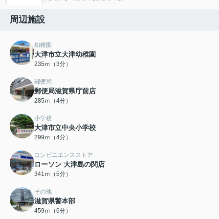
会員限定">
周辺施設
幼稚園
大津市立大津幼稚園
235ｍ（3分）
郵便局
郵便局滋賀県庁前店
285ｍ（4分）
小学校
大津市立中央小学校
299ｍ（4分）
コンビニエンスストア
ローソン 大津島の関店
341ｍ（5分）
その他
滋賀県警本部
459ｍ（6分）