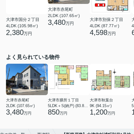
大津市赤尾町
2LDK (107.65㎡)
大津市国分２丁目
大津市別保２丁目
3,480
万円
4LDK (105.98㎡)
4LDK (87.77㎡)
4
2,380
4,598
万円
万円
よく見られている物件
大津市赤尾町
大津市膳所１丁目
大津市秋葉台
2LDK (107.65㎡)
5LDK＋S(納戸) (83.82㎡)
9K (94.15㎡)
3,480
850
1,200
万円
万円
万円