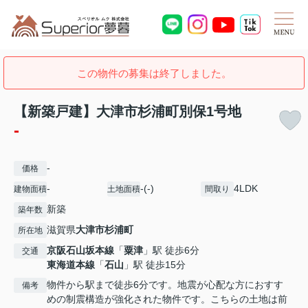
この物件の募集は終了しました。
【新築戸建】大津市杉浦町別保1号地
-
-
価格
-
-(-)
4LDK
建物面積
土地面積
間取り
新築
築年数
滋賀県
大津市
杉浦町
所在地
京阪石山坂本線
「
粟津
」駅 徒歩6分
交通
東海道本線
「
石山
」駅 徒歩15分
物件から駅まで徒歩6分です。地震が心配な方におすす
備考
めの制震構造が強化された物件です。こちらの土地は前