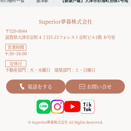
市の物件一覧
粟津駅
【新築戸建】大津市杉浦町別保1号地
Superior夢暮株式会社
〒520-0044
滋賀県大津市京町４丁目5-23フォレスト京町ビル1階 Ｂ号室
営業時間
9:30~18:00
定休日
不動産部門：火・水曜日 建築部門：土・日曜日
電話をする
お問い合せ
© Superior夢暮株式会社 All Rights Reserved.