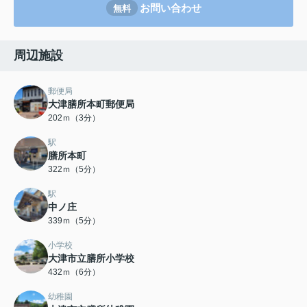
お問い合わせ
無料
周辺施設
郵便局
大津膳所本町郵便局
202ｍ（3分）
駅
膳所本町
322ｍ（5分）
駅
中ノ庄
339ｍ（5分）
小学校
大津市立膳所小学校
432ｍ（6分）
幼稚園