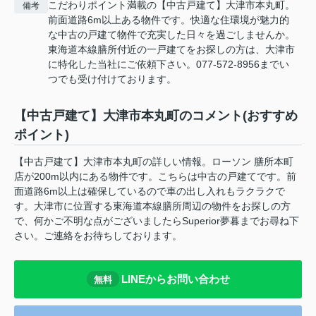
こだわりポイント満載の【中古戸建て】大津市本丸町。
備考
前面道路6m以上ある物件です。快適な住環境が魅力的
な中古の戸建て物件で充実した日々を過ごしませんか。
東海道本線膳所付近の一戸建てをお探しの方は、大津市
に特化した当社にご依頼下さい。077-572-8956までい
つでも受け付けております。
【中古戸建て】大津市本丸町のコメント(おすすめ
ポイント)
【中古戸建て】大津市本丸町の詳しい情報。ローソン 膳所本町
店が200m以内にある物件です。こちらは中古の戸建てです。前
面道路6m以上は確保しているので車の出し入れもラクラクで
す。大津市に位置する東海道本線膳所周辺の物件をお探しの方
で、何かご不明な点がございましたらSuperior夢暮までお尋ね下
さい。ご連絡をお待ちしております。
LINEからお問い合わせ
無料