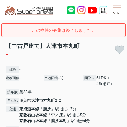
この物件の募集は終了しました。
【中古戸建て】大津市本丸町
-
-
価格
-
-(-)
5LDK＋
建物面積
土地面積
間取り
2S(納戸)
築35年
築年数
滋賀県
大津市
本丸町
2-2
所在地
東海道本線
「
膳所
」駅 徒歩17分
交通
京阪石山坂本線
「
中ノ庄
」駅 徒歩5分
京阪石山坂本線
「
膳所本町
」駅 徒歩4分