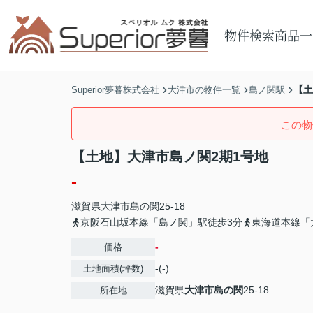
物件検索
商品一
【土
Superior夢暮株式会社
大津市の物件一覧
島ノ関駅
この物
【土地】大津市島ノ関2期1号地
-
滋賀県
大津市
島の関
25-18
京阪石山坂本線「島ノ関」駅徒歩3分
東海道本線「
-
価格
-(-)
土地面積(坪数)
滋賀県
大津市
島の関
25-18
所在地