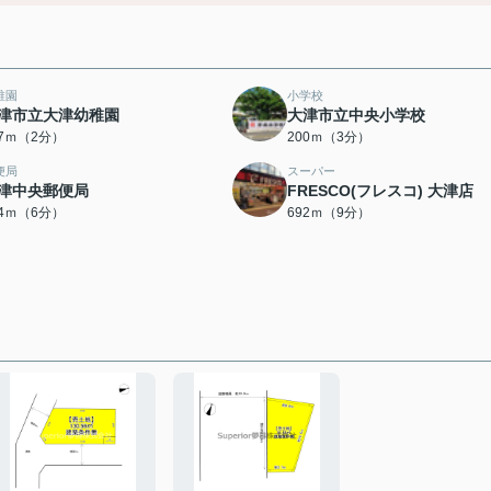
稚園
小学校
津市立大津幼稚園
大津市立中央小学校
37ｍ（2分）
200ｍ（3分）
便局
スーパー
津中央郵便局
FRESCO(フレスコ) 大津店
44ｍ（6分）
692ｍ（9分）