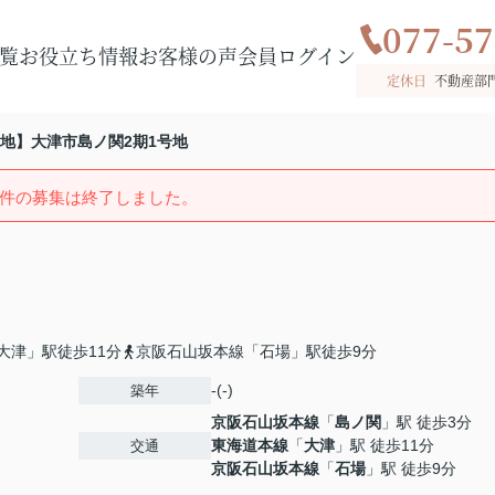
077-57
覧
お役立ち情報
お客様の声
会員ログイン
定休日
不動産部
地】大津市島ノ関2期1号地
件の募集は終了しました。
大津」駅徒歩11分
京阪石山坂本線「石場」駅徒歩9分
-(-)
築年
京阪石山坂本線
「
島ノ関
」駅 徒歩3分
東海道本線
「
大津
」駅 徒歩11分
交通
京阪石山坂本線
「
石場
」駅 徒歩9分