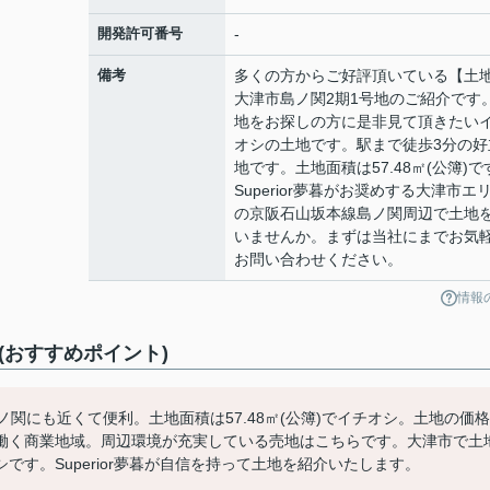
開発許可番号
-
備考
多くの方からご好評頂いている【土
大津市島ノ関2期1号地のご紹介です
地をお探しの方に是非見て頂きたい
オシの土地です。駅まで徒歩3分の好
地です。土地面積は57.48㎡(公簿)で
Superior夢暮がお奨めする大津市エ
の京阪石山坂本線島ノ関周辺で土地
いませんか。まずは当社にまでお気
お問い合わせください。
情報
(おすすめポイント)
関にも近くて便利。土地面積は57.48㎡(公簿)でイチオシ。土地の価格
働く商業地域。周辺環境が充実している売地はこちらです。大津市で土
す。Superior夢暮が自信を持って土地を紹介いたします。