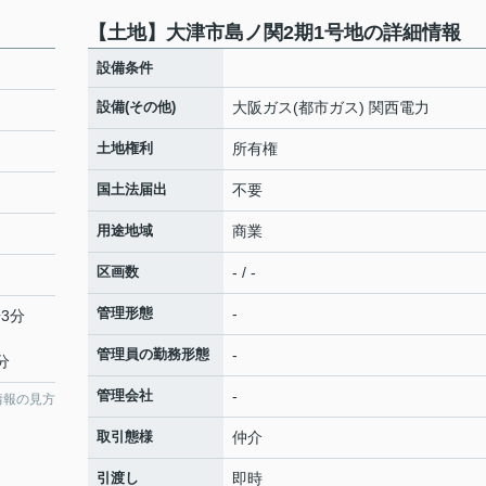
【土地】大津市島ノ関2期1号地の詳細情報
設備条件
設備(その他)
大阪ガス(都市ガス) 関西電力
土地権利
所有権
国土法届出
不要
用途地域
商業
区画数
- / -
管理形態
-
3分
管理員の勤務形態
-
分
管理会社
-
情報の見方
取引態様
仲介
引渡し
即時