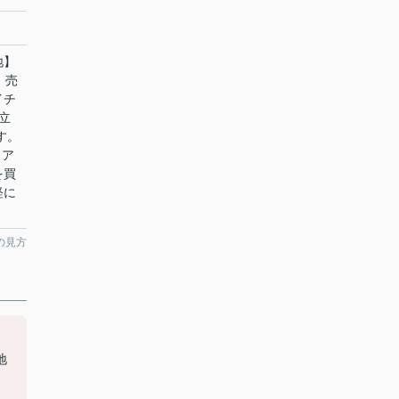
地】
。売
イチ
立
す。
リア
を買
軽に
の見方
地