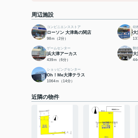
周辺施設
コンビニエンスストア
幼
ローソン 大津島の関店
大
98ｍ（2分）
1
ゲームセンター
郵
浜大津アーカス
大
439ｍ（6分）
4
ショッピングセンター
Oh！Me大津テラス
1064ｍ（14分）
近隣の物件