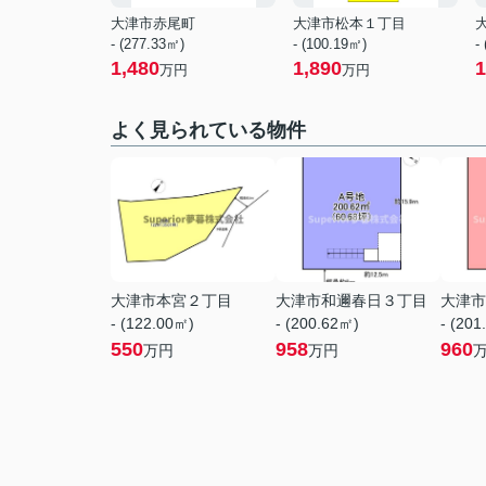
大津市赤尾町
大津市松本１丁目
- (277.33㎡)
- (100.19㎡)
-
1,480
1,890
1
万円
万円
よく見られている物件
大津市本宮２丁目
大津市和邇春日３丁目
大津市
- (122.00㎡)
- (200.62㎡)
- (201
550
958
960
万円
万円