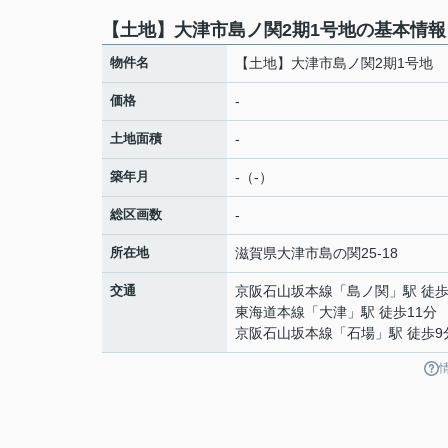
【土地】大津市島ノ関2期1号地の基本情報
物件名
【土地】大津市島ノ関2期1号地
価格
-
土地面積
-
築年月
-（-）
総区画数
-
所在地
滋賀県
大津市
島の関
25-18
交通
京阪石山坂本線
「
島ノ関
」駅 徒歩
東海道本線
「
大津
」駅 徒歩11分
京阪石山坂本線
「
石場
」駅 徒歩9