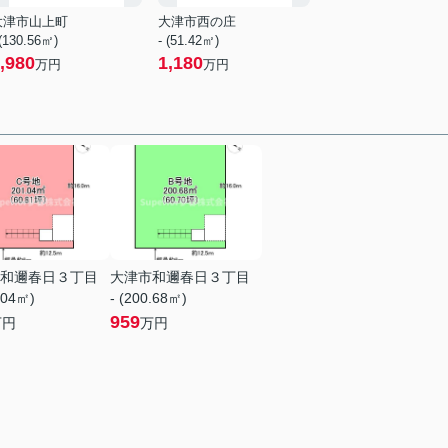
大津市山上町
大津市西の庄
 (130.56㎡)
- (51.42㎡)
,980
1,180
万円
万円
和邇春日３丁目
大津市和邇春日３丁目
.04㎡)
- (200.68㎡)
959
万円
万円