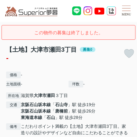
この物件の募集は終了しました。
【土地】大津市瀬田3丁目
募集0
-
-
価格
-
-
土地面積
坪数
滋賀県
大津市
瀬田
３丁目
所在地
京阪石山坂本線
「
石山寺
」駅 徒歩19分
交通
京阪石山坂本線
「
唐橋前
」駅 徒歩26分
東海道本線
「
石山
」駅 徒歩28分
こだわりポイント満載の【土地】大津市瀬田3丁目。家
備考
造りの設計やデザインなど自由にこだわることができる