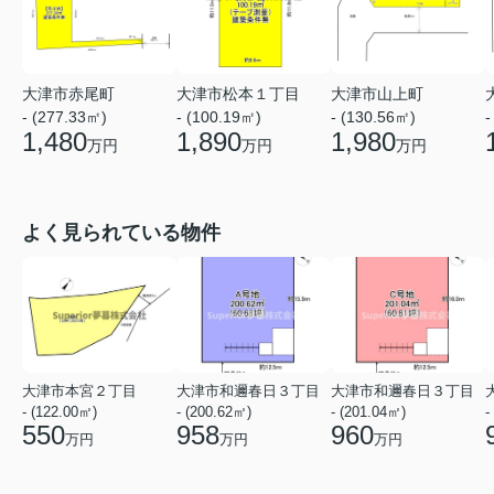
大津市赤尾町
大津市松本１丁目
大津市山上町
- (277.33㎡)
- (100.19㎡)
- (130.56㎡)
-
1,480
1,890
1,980
万円
万円
万円
よく見られている物件
大津市本宮２丁目
大津市和邇春日３丁目
大津市和邇春日３丁目
- (122.00㎡)
- (200.62㎡)
- (201.04㎡)
-
550
958
960
万円
万円
万円