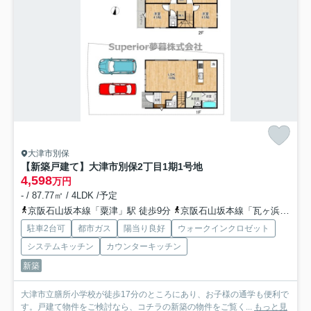
大津市別保
【新築戸建て】大津市別保2丁目
1期1号地
4,598
万円
- / 87.77㎡ / 4LDK /予定
京阪石山坂本線「粟津」駅 徒歩9分
京阪石山坂本線「瓦ヶ浜」駅 徒歩13分
駐車2台可
都市ガス
陽当り良好
ウォークインクロゼット
システムキッチン
カウンターキッチン
新築
大津市立膳所小学校が徒歩17分のところにあり、お子様の通学も便利で
す。戸建て物件をご検討なら、コチラの新築の物件をご覧く...
もっと見