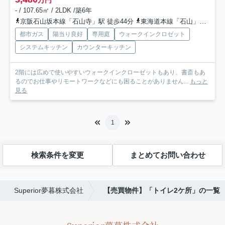
- / 107.65㎡ / 2LDK /築6年
京阪石山坂本線「石山寺」駅 徒歩44分
東海道本線「石山」駅 徒歩64分
都市ガス
陽当り良好
専用庭
ウォークインクロゼット
システムキッチン
カウンターキッチン
2階には広めで使いやすいウォークインクローゼットもあり、書斎もあ
るのでお仕事やリモートワークなどにも困ることがありません...
もっと
見る
1
検索条件を変更
まとめてお問い合わせ
Superior夢暮株式会社
【売買物件】「トイレ2ケ所」の一覧