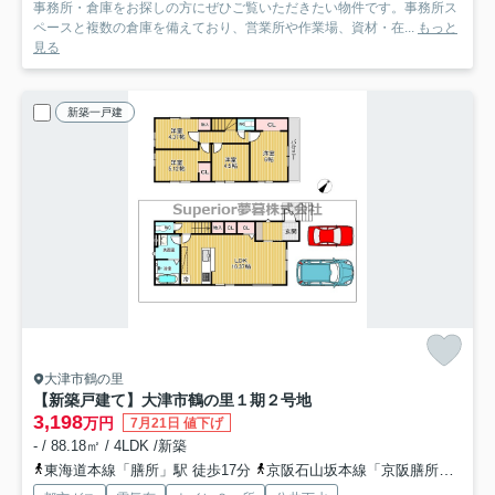
事務所・倉庫をお探しの方にぜひご覧いただきたい物件です。事務所ス
ペースと複数の倉庫を備えており、営業所や作業場、資材・在...
もっと
見る
新築一戸建
大津市鶴の里
【新築戸建て】大津市鶴の里
１期２号地
3,198
万円
7月21日 値下げ
- / 88.18㎡ / 4LDK /新築
東海道本線「膳所」駅 徒歩17分
京阪石山坂本線「京阪膳所」駅 徒歩18分