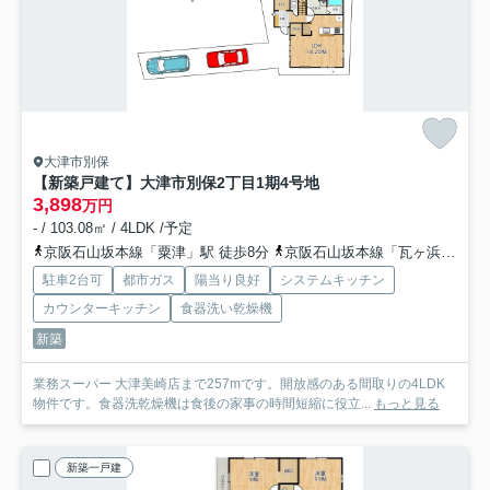
大津市別保
【新築戸建て】大津市別保2丁目
1期4号地
3,898
万円
- / 103.08㎡ / 4LDK /予定
京阪石山坂本線「粟津」駅 徒歩8分
京阪石山坂本線「瓦ヶ浜」駅 徒歩12分
駐車2台可
都市ガス
陽当り良好
システムキッチン
カウンターキッチン
食器洗い乾燥機
新築
業務スーパー 大津美崎店まで257mです。開放感のある間取りの4LDK
物件です。食器洗乾燥機は食後の家事の時間短縮に役立...
もっと見る
新築一戸建