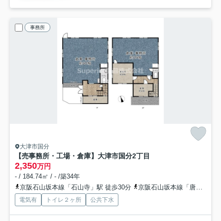
事務所
大津市国分
【売事務所・工場・倉庫】大津市国分2丁目
2,350
万円
- / 184.74㎡ / - /築34年
京阪石山坂本線「石山寺」駅 徒歩30分
京阪石山坂本線「唐橋前」駅 徒歩33分
電気有
トイレ２ヶ所
公共下水