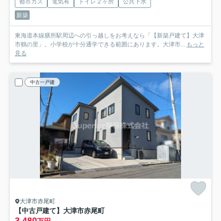
都市ガス
電気有
トイレ２ヶ所
公共下水
新築
東海道本線膳所駅周辺への引っ越しをお考えなら「【新築戸建て】大津
市鶴の里」。小学校が十分通学できる範囲にあります。大津市...
もっと
見る
中古一戸建
大津市赤尾町
【中古戸建て】大津市赤尾町
3,480
万円