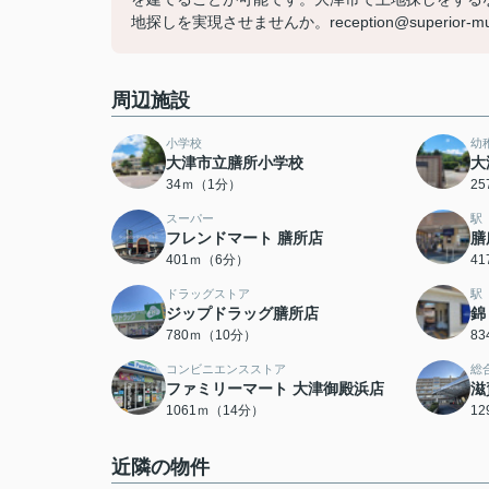
地探しを実現させませんか。reception@superio
周辺施設
小学校
幼
大津市立膳所小学校
大
34ｍ（1分）
2
スーパー
駅
フレンドマート 膳所店
膳
401ｍ（6分）
4
ドラッグストア
駅
ジップドラッグ膳所店
錦
780ｍ（10分）
8
コンビニエンスストア
総
ファミリーマート 大津御殿浜店
滋
1061ｍ（14分）
1
近隣の物件