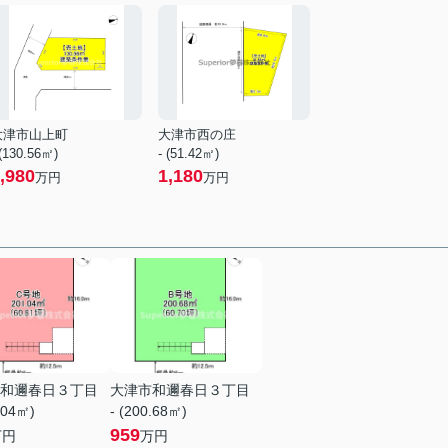
大津市山上町
大津市西の庄
 (130.56㎡)
- (51.42㎡)
,980
1,180
万円
万円
和邇春日３丁目
大津市和邇春日３丁目
.04㎡)
- (200.68㎡)
959
万円
万円