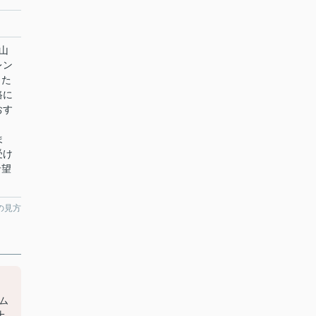
山
レン
当た
路に
おす
ま
受け
希望
の見方
ム
土