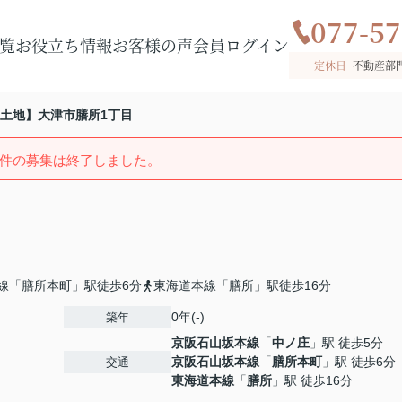
077-57
覧
お役立ち情報
お客様の声
会員ログイン
定休日
不動産部
土地】大津市膳所1丁目
件の募集は終了しました。
線「膳所本町」駅徒歩6分
東海道本線「膳所」駅徒歩16分
0年(-)
築年
京阪石山坂本線
「
中ノ庄
」駅 徒歩5分
京阪石山坂本線
「
膳所本町
」駅 徒歩6分
交通
東海道本線
「
膳所
」駅 徒歩16分