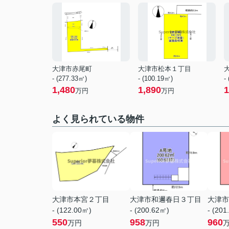
大津市赤尾町
大津市松本１丁目
- (277.33㎡)
- (100.19㎡)
-
1,480
1,890
1
万円
万円
よく見られている物件
大津市本宮２丁目
大津市和邇春日３丁目
大津市
- (122.00㎡)
- (200.62㎡)
- (201
550
958
960
万円
万円