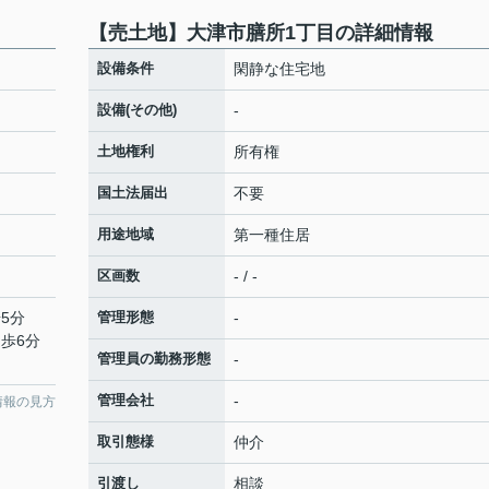
【売土地】大津市膳所1丁目の詳細情報
設備条件
閑静な住宅地
設備(その他)
-
土地権利
所有権
国土法届出
不要
用途地域
第一種住居
区画数
- / -
5分
管理形態
-
徒歩6分
管理員の勤務形態
-
管理会社
-
情報の見方
取引態様
仲介
引渡し
相談