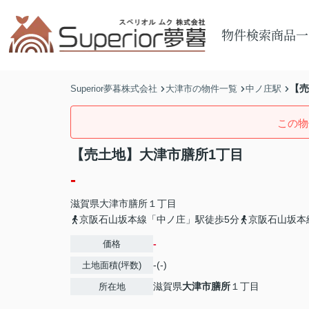
物件検索
商品一
【売
Superior夢暮株式会社
大津市の物件一覧
中ノ庄駅
この物
【売土地】大津市膳所1丁目
-
滋賀県
大津市
膳所
１丁目
京阪石山坂本線「中ノ庄」駅徒歩5分
京阪石山坂本
-
価格
-(-)
土地面積(坪数)
滋賀県
大津市
膳所
１丁目
所在地