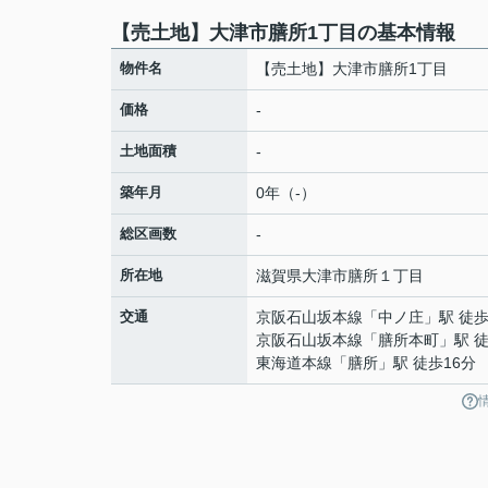
【売土地】大津市膳所1丁目の基本情報
物件名
【売土地】大津市膳所1丁目
価格
-
土地面積
-
築年月
0年（-）
総区画数
-
所在地
滋賀県
大津市
膳所
１丁目
交通
京阪石山坂本線
「
中ノ庄
」駅 徒歩
京阪石山坂本線
「
膳所本町
」駅 
東海道本線
「
膳所
」駅 徒歩16分