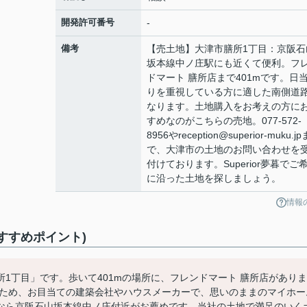
開発許可番号
-
備考
【売土地】大津市膳所1丁目：京阪石
坂本線中ノ庄駅にも近くて便利。フ
ドマート 膳所店まで401mです。日
りを重視している方に適した南側道
なります。土地購入をお考えの方に
すめなのがこちらの売地。077-572-
8956やreception@superior-muku.jp
で、大津市の土地のお問い合わせを
付けております。Superior夢暮でご
に沿った土地を探しましょう。
情報
すすめポイント)
1丁目」です。歩いて401mの場所に、フレンドマート 膳所店がありま
がないため、お目当ての建築会社やハウスメーカーで、思いのままのマイホー
なら京阪石山坂本線中ノ庄付近がお薦めです。当社の土地で満足のいく