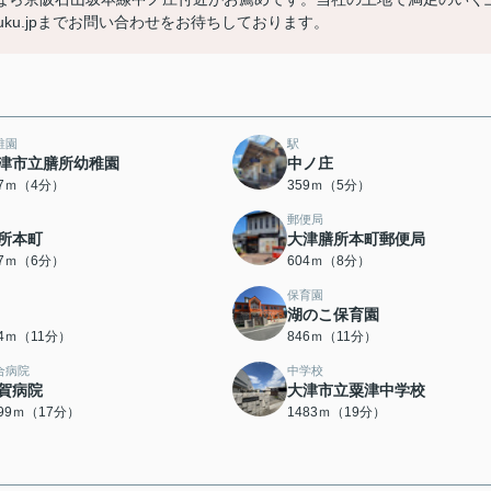
r-muku.jpまでお問い合わせをお待ちしております。
稚園
駅
津市立膳所幼稚園
中ノ庄
57ｍ（4分）
359ｍ（5分）
郵便局
所本町
大津膳所本町郵便局
17ｍ（6分）
604ｍ（8分）
保育園
湖のこ保育園
34ｍ（11分）
846ｍ（11分）
合病院
中学校
賀病院
大津市立粟津中学校
299ｍ（17分）
1483ｍ（19分）