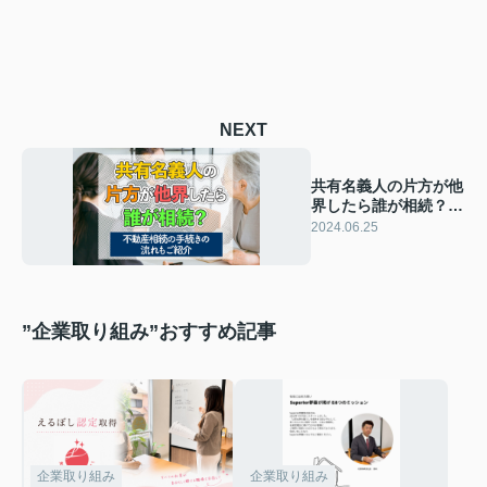
NEXT
共有名義人の片方が他
界したら誰が相続？不
動産相続の手続きの流
2024.06.25
れもご紹介
”企業取り組み”おすすめ記事
企業取り組み
企業取り組み