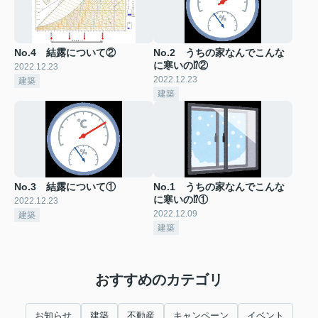
No.4 結露について②
No.2 うちの家なんでこんな
に寒いの⁉②
2022.12.23
2022.12.23
建築
建築
No.3 結露について①
No.1 うちの家なんでこんな
に寒いの⁉①
2022.12.23
2022.12.09
建築
建築
おすすめのカテゴリ
お知らせ
建築
不動産
キャンペーン
イベント