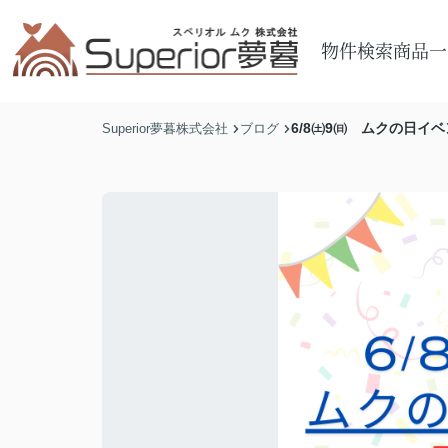
物件検索
商品一
6/8㈯9㈰ ムクの日イ
Superior夢暮株式会社
ブログ