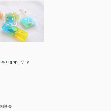
ります(^▽^)/
産相談会