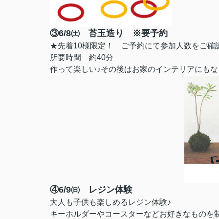
③6/8㈯ 苔玉造り ※要予約
★先着10様限定！ ご予約にて参加人数をご確
所要時間 約40分
作って楽しい♪その後はお家のインテリアにもな
④6/9㈰ レジン体験
大人も子供も楽しめるレジン体験♪
キーホルダーやコースターなどお好きなものを