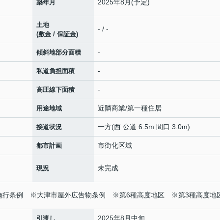
2025年8月(予定)
築年月
土地
- / -
(敷金 / 保証金)
-
傾斜地部分面積
-
私道負担面積
-
高圧線下面積
近隣商業/第一種住居
用途地域
一方(西 公道 6.5m 間口 3.0m)
接道状況
市街化区域
都市計画
未完成
現況
法施行条例 ※大津市屋外広告物条例 ※第6種高度地区 ※第3種高度地
2025年8月中旬
引渡し