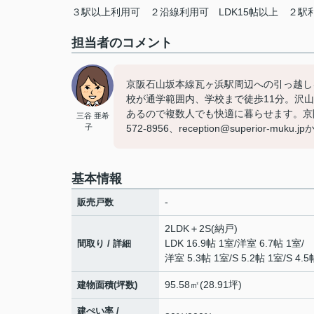
３駅以上利用可
２沿線利用可
LDK15帖以上
２駅
担当者のコメント
京阪石山坂本線瓦ヶ浜駅周辺への引っ越し
校が通学範囲内、学校まで徒歩11分。沢
あるので複数人でも快適に暮らせます。京
三谷 亜希
子
572-8956、reception@superior-
基本情報
-
販売戸数
2LDK＋2S(納戸)
LDK 16.9帖 1室
/
洋室 6.7帖 1室
/
間取り / 詳細
洋室 5.3帖 1室
/
S 5.2帖 1室
/
S 4.
95.58㎡(28.91坪)
建物面積(坪数)
建ぺい率 /