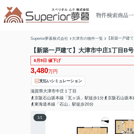
物件検索
商品一
【新築一戸建て
Superior夢暮株式会社
大津市の物件一覧
【新築一戸建て】大津市中庄1丁目B号
6月9日 値下げ
3,480
万円
支払いシミュレーション
滋賀県
大津市
中庄
１丁目
京阪石山坂本線「瓦ヶ浜」駅徒歩1分
京阪石山坂本
東海道本線「石山」駅徒歩20分
1
/
1