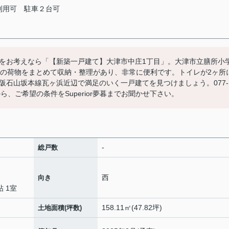
利用可
駐車２台可
をお考えなら「【新築一戸建て】大津市中庄1丁目」。大津市立膳所小
山の荷物をまとめて収納・整理があり、非常に便利です。トイレが2ヶ所
阪石山坂本線瓦ヶ浜近辺で満足のいく一戸建てを見つけましょう。077-
muku.jpから、ご希望の条件をSuperior夢暮までお聞かせ下さい。
-
総戸数
西
向き
5帖 1室
158.11㎡(47.82坪)
土地面積(坪数)