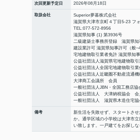
2026年08月18日
次回更新予定日
取扱会社
Superior夢暮株式会社
滋賀県大津市京町４丁目5-23 フ
TEL:077-572-8956
滋賀県知事 (1) 第3936号
二級建築士事務所登録 滋賀県知事(
建設業許可 滋賀県知事許可（般−4
宅地建物取引業者免許 滋賀県知事
公益社団法人滋賀県宅地建物取引
公益社団法人全国宅地建物取引業
公益社団法人近畿圏不動産流通機
大津商工会議所 会員
一般社団法人JBN・全国工務店協
公益社団法人 大津納税協会 会
一般社団法人 滋賀県木造住宅協
備考
新生活を失敗せず、スタートさせ
か。通学区域の小学校は大津市立膳
い致します。一戸建てをお探しなら077-5