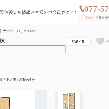
077-57
覧
お役立ち情報
お客様の声
会員ログイン
定休日
不動産部
】大津市中庄1丁目B号棟
棟
印刷する
お気
線「中ノ庄」駅徒歩6分