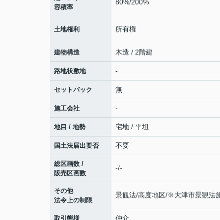
80%/200%
容積率
所有権
土地権利
木造 / 2階建
建物構造
-
路地状敷地
無
セットバック
-
施工会社
宅地 / 平坦
地目 / 地勢
不要
国土法届出要否
総区画数 /
-/-
販売区画数
その他
景観法/高度地区/※大津市景観
法令上の制限
仲介
取引態様