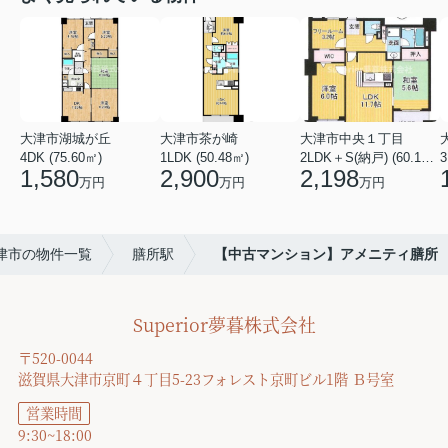
大津市湖城が丘
大津市茶が崎
大津市中央１丁目
4DK (75.60㎡)
1LDK (50.48㎡)
2LDK＋S(納戸) (60.16㎡)
3
1,580
2,900
2,198
万円
万円
万円
津市の物件一覧
膳所駅
【中古マンション】アメニティ膳所
Superior夢暮株式会社
〒520-0044
滋賀県大津市京町４丁目5-23フォレスト京町ビル1階 Ｂ号室
営業時間
9:30~18:00