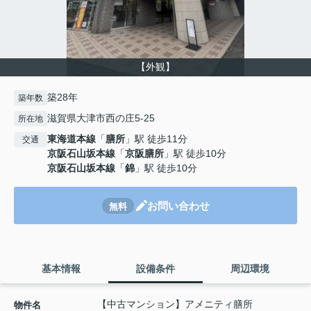
【外観】
築28年
築年数
滋賀県大津市西の庄5-25
所在地
東海道本線
「
膳所
」駅 徒歩11分
交通
京阪石山坂本線
「
京阪膳所
」駅 徒歩10分
京阪石山坂本線
「
錦
」駅 徒歩10分
お問い合わせ
無料
基本情報
設備条件
周辺環境
【中古マンション】アメニティ膳所
物件名