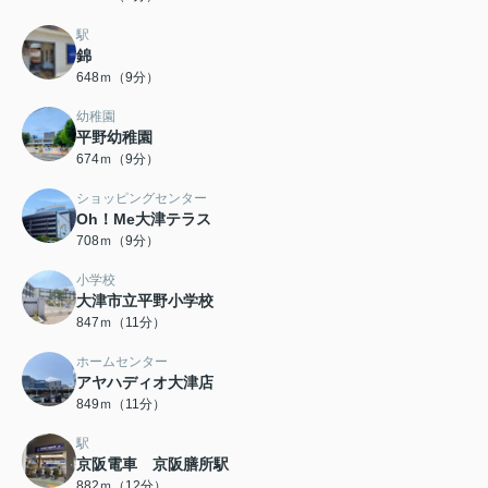
駅
錦
648ｍ（9分）
幼稚園
平野幼稚園
674ｍ（9分）
ショッピングセンター
Oh！Me大津テラス
708ｍ（9分）
小学校
大津市立平野小学校
847ｍ（11分）
ホームセンター
アヤハディオ大津店
849ｍ（11分）
駅
京阪電車 京阪膳所駅
882ｍ（12分）