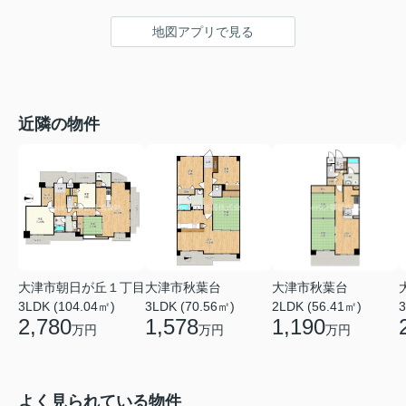
地図アプリで見る
近隣の物件
大津市朝日が丘１丁目
大津市秋葉台
大津市秋葉台
3LDK (104.04㎡)
3LDK (70.56㎡)
2LDK (56.41㎡)
3
2,780
1,578
1,190
万円
万円
万円
よく見られている物件