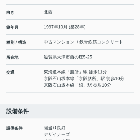
北西
向き
1997年10月 (築28年)
築年月
中古マンション / 鉄骨鉄筋コンクリート
種別 / 構造
滋賀県
大津市
西の庄
5-25
所在地
東海道本線
「
膳所
」駅 徒歩11分
交通
京阪石山坂本線
「
京阪膳所
」駅 徒歩10分
京阪石山坂本線
「
錦
」駅 徒歩10分
設備条件
陽当り良好
設備条件
デザイナーズ