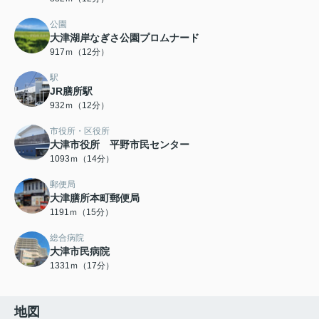
公園
大津湖岸なぎさ公園プロムナード
917ｍ（12分）
駅
JR膳所駅
932ｍ（12分）
市役所・区役所
大津市役所 平野市民センター
1093ｍ（14分）
郵便局
大津膳所本町郵便局
1191ｍ（15分）
総合病院
大津市民病院
1331ｍ（17分）
地図