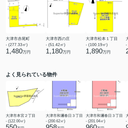
大津市赤尾町
大津市西の庄
大津市松本１丁目
- (277.33㎡)
- (51.42㎡)
- (100.19㎡)
-
1,480
1,180
1,890
万円
万円
万円
よく見られている物件
大津市本宮２丁目
大津市和邇春日３丁目
大津市和邇春日３丁目
- (122.00㎡)
- (200.62㎡)
- (201.04㎡)
-
550
958
960