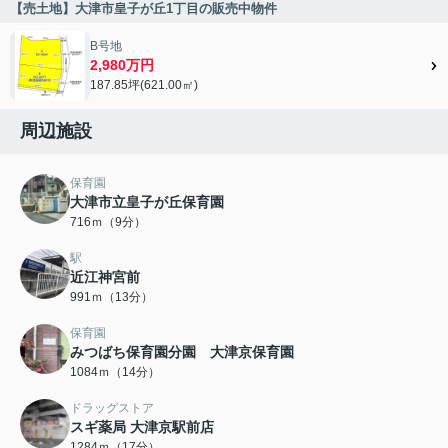
【売土地】大津市皇子が丘1丁目の販売中物件
B号地
2,980万円
187.85坪(621.00㎡)
周辺施設
保育園
大津市立皇子が丘保育園
716ｍ（9分）
駅
近江神宮前
991ｍ（13分）
保育園
みつばち保育園分園 大津京保育園
1084ｍ（14分）
ドラッグストア
スギ薬局 大津京駅前店
1284ｍ（17分）