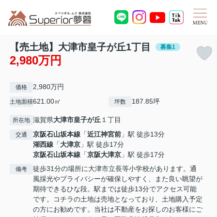
【売土地】大津市皇子が丘1丁目
募集1
2,980万円
2,980万円
価格
621.00㎡
187.85坪
土地面積
坪数
滋賀県
大津市
皇子が丘
１丁目
所在地
京阪石山坂本線
「
近江神宮前
」駅 徒歩13分
交通
湖西線
「
大津京
」駅 徒歩17分
京阪石山坂本線
「
京阪大津京
」駅 徒歩17分
徒歩31分の場所に大津市立長等小学校があります。通
備考
風採光やプライバシーが確保しやすく、また良い眺望が
期待できるひな段。駅までは徒歩13分でアクセス可能
です。コチラの土地は売地となっており、土地購入予定
の方にお勧めです。当社は不動産をお探しのお客様にご