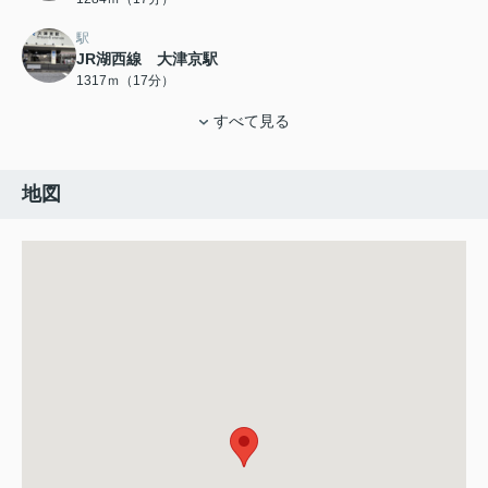
駅
JR湖西線 大津京駅
1317ｍ（17分）
すべて見る
地図