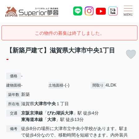
この物件の募集は終了しました。
【新築戸建て】滋賀県大津市中央1丁目
-
-
価格
-
-(-)
4LDK
建物面積
土地面積
間取り
新築
築年数
滋賀県
大津市
中央
１丁目
所在地
京阪京津線
「
びわ湖浜大津
」駅 徒歩4分
交通
東海道本線
「
大津
」駅 徒歩13分
徒歩8分の場所に大津市立中央小学校があります。駅ま
備考
で徒歩4分なので、移動時間を短縮できます。内外装共