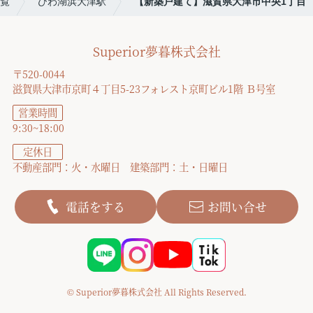
覧
びわ湖浜大津駅
【新築戸建て】滋賀県大津市中央1丁目
Superior夢暮株式会社
〒520-0044
滋賀県大津市京町４丁目5-23フォレスト京町ビル1階 Ｂ号室
営業時間
9:30~18:00
定休日
不動産部門：火・水曜日 建築部門：土・日曜日
電話をする
お問い合せ
© Superior夢暮株式会社 All Rights Reserved.