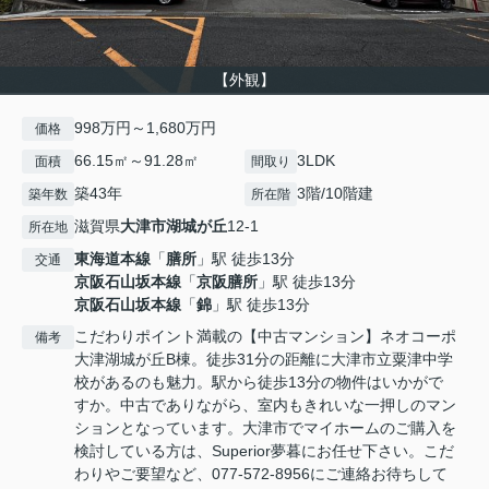
【外観】
998万円～1,680万円
価格
66.15㎡～91.28㎡
3LDK
面積
間取り
築43年
3階/10階建
築年数
所在階
滋賀県
大津市
湖城が丘
12-1
所在地
東海道本線
「
膳所
」駅 徒歩13分
交通
京阪石山坂本線
「
京阪膳所
」駅 徒歩13分
京阪石山坂本線
「
錦
」駅 徒歩13分
こだわりポイント満載の【中古マンション】ネオコーポ
備考
大津湖城が丘B棟。徒歩31分の距離に大津市立粟津中学
校があるのも魅力。駅から徒歩13分の物件はいかがで
すか。中古でありながら、室内もきれいな一押しのマン
ションとなっています。大津市でマイホームのご購入を
検討している方は、Superior夢暮にお任せ下さい。こだ
わりやご要望など、077-572-8956にご連絡お待ちして