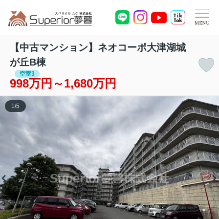
【中古マンション】ネオコーポ大津湖城
が丘B棟
空室3
998万円～1,680万円
1
/
5