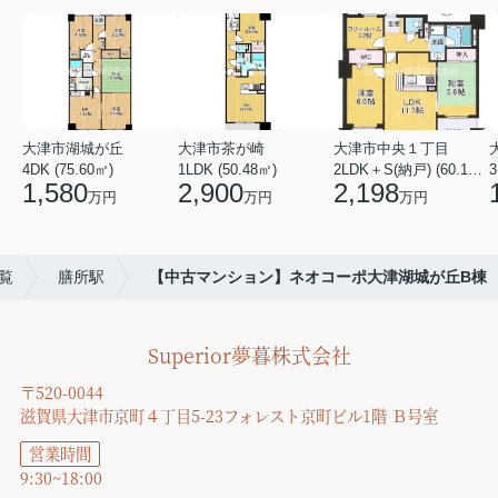
大津市湖城が丘
大津市茶が崎
大津市中央１丁目
4DK (75.60㎡)
1LDK (50.48㎡)
2LDK＋S(納戸) (60.16㎡)
3
1,580
2,900
2,198
万円
万円
万円
覧
膳所駅
【中古マンション】ネオコーポ大津湖城が丘B棟
Superior夢暮株式会社
〒520-0044
滋賀県大津市京町４丁目5-23フォレスト京町ビル1階 Ｂ号室
営業時間
9:30~18:00