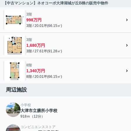
【中古マンション】ネオコーポ大津湖城が丘B棟の販売中物件
3階
998万円
3階 / 20.01坪(66.15㎡)
3階
1,680万円
3階 / 27.61坪(91.28㎡)
8階
1,340万円
8階 / 20.01坪(66.15㎡)
周辺施設
小学校
大津市立膳所小学校
918ｍ（12分）
コンビニエンスストア