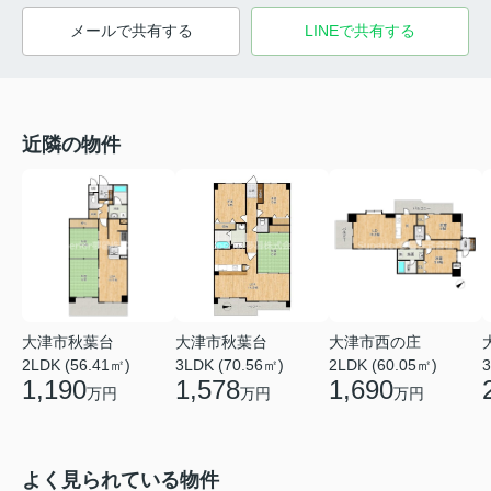
メールで共有する
LINEで共有する
近隣の物件
大津市秋葉台
大津市秋葉台
大津市西の庄
2LDK (56.41㎡)
3LDK (70.56㎡)
2LDK (60.05㎡)
3
1,190
1,578
1,690
万円
万円
万円
よく見られている物件