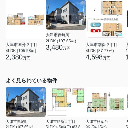
大津市赤尾町
2LDK (107.65㎡)
大津市国分２丁目
大津市別保２丁目
3,480
万円
4LDK (105.98㎡)
4LDK (87.77㎡)
1
2,380
4,598
万円
万円
よく見られている物件
大津市赤尾町
大津市膳所１丁目
大津市秋葉台
2LDK (107.65㎡)
5LDK＋S(納戸) (83.82㎡)
9K (94.15㎡)