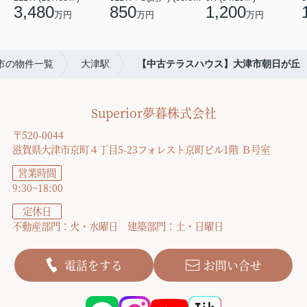
3,480
850
1,200
万円
万円
万円
市の物件一覧
大津駅
【中古テラスハウス】大津市朝日が丘
Superior夢暮株式会社
〒520-0044
滋賀県大津市京町４丁目5-23フォレスト京町ビル1階 Ｂ号室
営業時間
9:30~18:00
定休日
不動産部門：火・水曜日 建築部門：土・日曜日
電話をする
お問い合せ