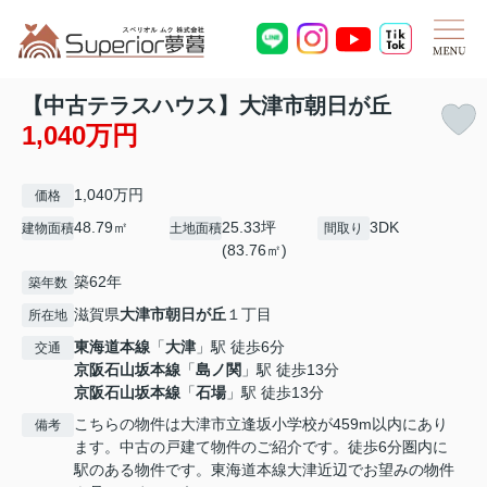
【中古テラスハウス】大津市朝日が丘
1,040万円
1,040万円
価格
48.79㎡
25.33坪
3DK
建物面積
土地面積
間取り
(83.76㎡)
築62年
築年数
滋賀県
大津市
朝日が丘
１丁目
所在地
東海道本線
「
大津
」駅 徒歩6分
交通
京阪石山坂本線
「
島ノ関
」駅 徒歩13分
京阪石山坂本線
「
石場
」駅 徒歩13分
こちらの物件は大津市立逢坂小学校が459m以内にあり
備考
ます。中古の戸建て物件のご紹介です。徒歩6分圏内に
駅のある物件です。東海道本線大津近辺でお望みの物件