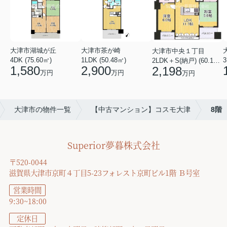
大津市湖城が丘
大津市茶が崎
大津市中央１丁目
4DK (75.60㎡)
1LDK (50.48㎡)
3
2LDK＋S(納戸) (60.16㎡)
1,580
2,900
2,198
万円
万円
万円
大津市の物件一覧
【中古マンション】コスモ大津
8階
Superior夢暮株式会社
〒520-0044
滋賀県大津市京町４丁目5-23フォレスト京町ビル1階 Ｂ号室
営業時間
9:30~18:00
定休日