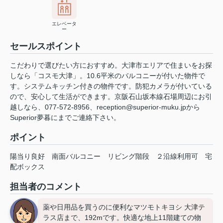
エレベータ
ー
セールスポイント
こだわりで選びたい方におすすめ。大津市エリアで住まいをお探
しなら「コスモ大津」。10.6平米のバルコニーが付いた物件で
す。システムキッチン付きの物件です。防犯カメラが付いている
ので、安心して生活ができます。京阪石山坂本線石場周辺にお引
越しなら、077-572-8956、reception@superior-muku.jpから
Superior夢暮にまでご連絡下さい。
ポイント
陽当り良好
南面バルコニー
リビング階段
２沿線利用可
宅
配ボックス
担当者のコメント
薬や日用品を買うのに便利なマツモトキヨシ 大津テ
ラス店まで、192mです。快適な地上11階建ての物