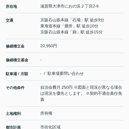
滋賀県
大津市
におの浜
２丁目2-6
所在地
京阪石山坂本線
「
石場
」駅 徒歩9分
交通
東海道本線
「
膳所
」駅 徒歩10分
京阪石山坂本線
「
錦
」駅 徒歩15分
20,950円
修繕積立金
-
修繕積立基金
- / 駐車場要問い合わせ
駐車場 / 月額
自治会費月:250円 ※図面と現況が異なる場合
その他条件
は現況を優先とします。 ※契約不適合責任免
責
所有権
土地権利
市街化区域
都市計画