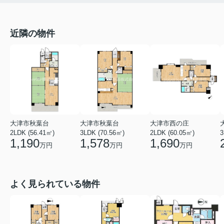
近隣の物件
大津市秋葉台
大津市秋葉台
大津市西の庄
2LDK (56.41㎡)
3LDK (70.56㎡)
2LDK (60.05㎡)
3
1,190
1,578
1,690
万円
万円
万円
よく見られている物件