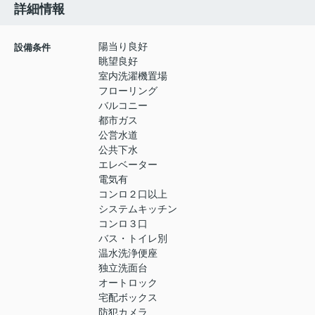
詳細情報
陽当り良好
設備条件
眺望良好
室内洗濯機置場
フローリング
バルコニー
都市ガス
公営水道
公共下水
エレベーター
電気有
コンロ２口以上
システムキッチン
コンロ３口
バス・トイレ別
温水洗浄便座
独立洗面台
オートロック
宅配ボックス
防犯カメラ