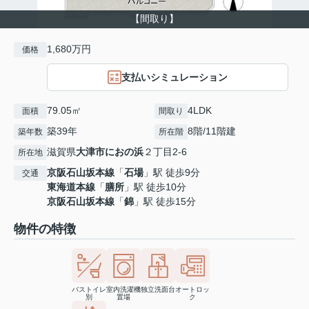
【間取り】
1,680万円
価格
支払いシミュレーション
79.05㎡
4LDK
面積
間取り
築39年
8階/11階建
築年数
所在階
滋賀県
大津市
におの浜
２丁目2-6
所在地
京阪石山坂本線
「
石場
」駅 徒歩9分
交通
東海道本線
「
膳所
」駅 徒歩10分
京阪石山坂本線
「
錦
」駅 徒歩15分
物件の特徴
バストイレ
室内洗濯機
独立洗面台
オートロッ
別
置場
ク