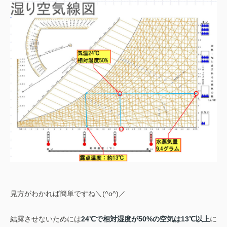
見方がわかれば簡単ですね＼(^o^)／
結露させないためには
24℃で相対湿度が50%の空気は13℃以上
に