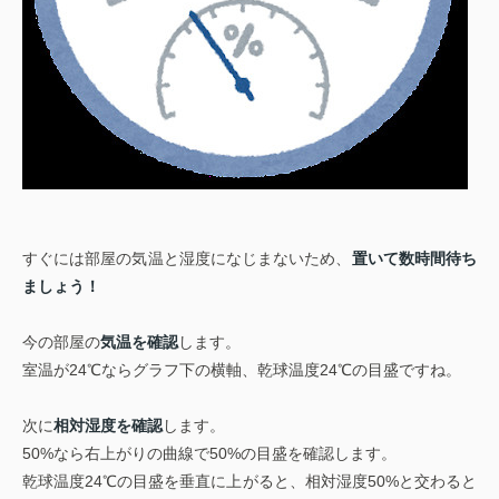
すぐには部屋の気温と湿度になじまないため、
置いて数時間待ち
ましょう！
今の部屋の
気温を確認
します。
室温が24℃ならグラフ下の横軸、乾球温度24℃の目盛ですね。
次に
相対湿度を確認
します。
50%なら右上がりの曲線で50%の目盛を確認します。
乾球温度24℃の目盛を垂直に上がると、相対湿度50%と交わると