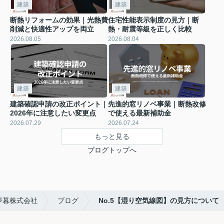
建築
建築
断熱リフォームの効果｜光熱費
住宅性能表示制度の見方｜断
削減と快適性アップを両立
熱・耐震等級を正しく比較
2026.08.05
2026.08.04
建築
建築
建築確認申請の改正ポイント｜
先進的窓リノベ事業｜断熱改修
2026年に注意したい変更点
で使える最新補助金
2026.07.29
2026.07.24
もっと見る
ブログトップへ
or夢暮株式会社
ブログ
No.5【湿り空気線図】の見方について