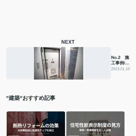
NEXT
No.2 施
工事例/玄
関
2023.01.10
”建築”おすすめ記事