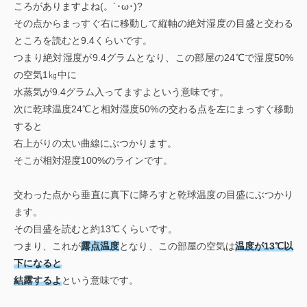
ころがありますよね(。´･ω･)?
その点からまっすぐ右に移動して縦軸の絶対湿度の目盛と交わる
ところを読むと9.4くらいです。
つまり絶対湿度が9.4グラムとなり、この部屋の24℃で湿度50%
の空気1㎏中に
水蒸気が9.4グラム入ってますよという意味です。
次に乾球温度24℃と相対湿度50%の交わる点を左にまっすぐ移動
すると
右上がりの太い曲線にぶつかります。
そこが相対湿度100%のラインです。
交わった点から垂直に真下に降ろすと乾球温度の目盛にぶつかり
ます。
その目盛を読むと約13℃くらいです。
つまり、これが
露点温度
となり、この部屋の空気は
温度が13℃以
下になると
結露するよ
という意味です。