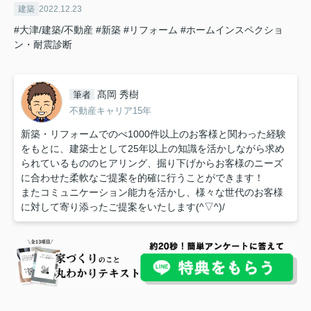
建築
2022.12.23
#大津/建築/不動産
#新築
#リフォーム
#ホームインスペクショ
ン・耐震診断
髙岡 秀樹
筆者
不動産キャリア15年
新築・リフォームでのべ1000件以上のお客様と関わった経験
をもとに、建築士として25年以上の知識を活かしながら求め
られているもののヒアリング、掘り下げからお客様のニーズ
に合わせた柔軟なご提案を的確に行うことができます！
またコミュニケーション能力を活かし、様々な世代のお客様
に対して寄り添ったご提案をいたします(^▽^)/