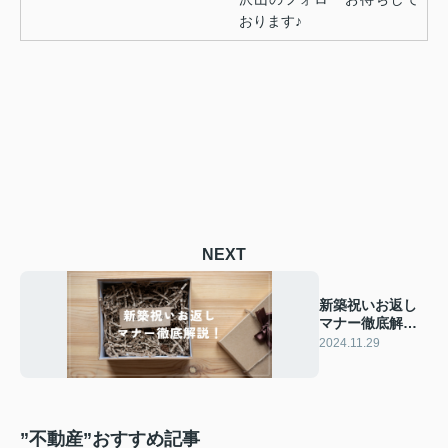
おります♪
NEXT
新築祝いお返し
マナー徹底解
説！夫婦での準
2024.11.29
備方法とは？
”不動産”おすすめ記事