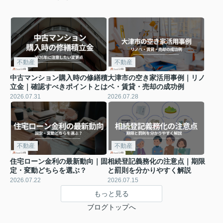
不動産
不動産
中古マンション購入時の修繕積
大津市の空き家活用事例｜リノ
立金｜確認すべきポイントとは
ベ・賃貸・売却の成功例
2026.07.31
2026.07.28
不動産
不動産
住宅ローン金利の最新動向｜固
相続登記義務化の注意点｜期限
定・変動どちらを選ぶ？
と罰則を分かりやすく解説
2026.07.22
2026.07.15
もっと見る
ブログトップへ