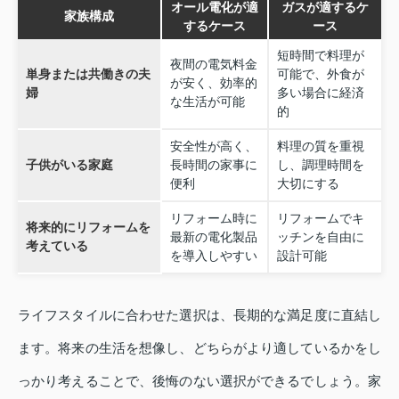
オール電化が適
ガスが適するケ
家族構成
するケース
ース
短時間で料理が
夜間の電気料金
単身または共働きの夫
可能で、外食が
が安く、効率的
婦
多い場合に経済
な生活が可能
的
安全性が高く、
料理の質を重視
子供がいる家庭
長時間の家事に
し、調理時間を
便利
大切にする
リフォーム時に
リフォームでキ
将来的にリフォームを
最新の電化製品
ッチンを自由に
考えている
を導入しやすい
設計可能
ライフスタイルに合わせた選択は、長期的な満足度に直結し
ます。将来の生活を想像し、どちらがより適しているかをし
っかり考えることで、後悔のない選択ができるでしょう。家