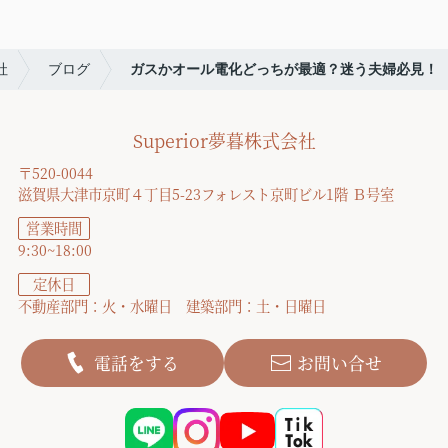
社
ブログ
ガスかオール電化どっちが最適？迷う夫婦必見！
Superior夢暮株式会社
〒520-0044
滋賀県大津市京町４丁目5-23フォレスト京町ビル1階 Ｂ号室
営業時間
9:30~18:00
定休日
不動産部門：火・水曜日 建築部門：土・日曜日
電話をする
お問い合せ