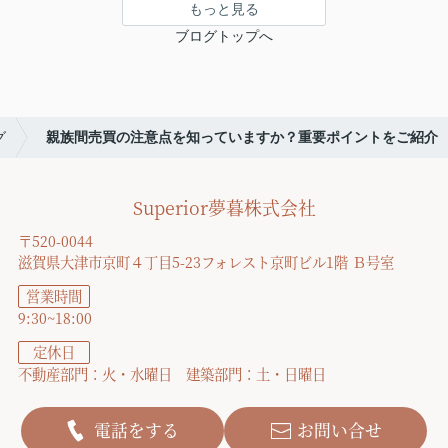
もっと見る
ブログトップへ
グ
親族間売買の注意点を知っていますか？重要ポイントをご紹介
Superior夢暮株式会社
〒520-0044
滋賀県大津市京町４丁目5-23フォレスト京町ビル1階 Ｂ号室
営業時間
9:30~18:00
定休日
不動産部門：火・水曜日 建築部門：土・日曜日
電話をする
お問い合せ