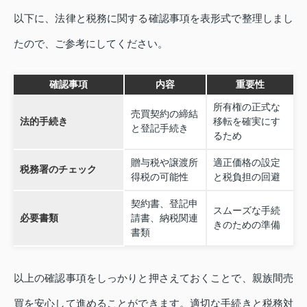
以下に、法律と税務に関する確認事項を表形式で整理しまし
たので、ご参考にしてください。
確認事項
内容
重要性
所有権の正式な
売買契約の締結
法的手続き
移転を確実にす
と登記手続き
るため
贈与税や譲渡所
適正価格の設定
税務署のチェック
得税の可能性
と税負担の回避
契約書、登記申
スムーズな手続
必要書類
請書、納税関連
きのための準備
書類
以上の確認事項をしっかりと押さえておくことで、親族間売
買を安心して進めることができます。適切な手続きと税務対