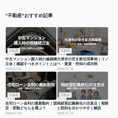
”不動産”おすすめ記事
不動産
不動産
中古マンション購入時の修繕積
大津市の空き家活用事例｜リノ
立金｜確認すべきポイントとは
ベ・賃貸・売却の成功例
2026.07.31
2026.07.28
不動産
不動産
住宅ローン金利の最新動向｜固
相続登記義務化の注意点｜期限
定・変動どちらを選ぶ？
と罰則を分かりやすく解説
2026.07.22
2026.07.15