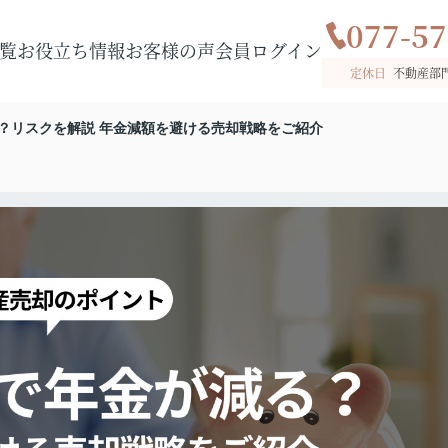
077-57
覧
お役立ち情報
お客様の声
会員ログイン
定休日
不動産部
？リスクを解説 年金減額を避ける売却戦略をご紹介