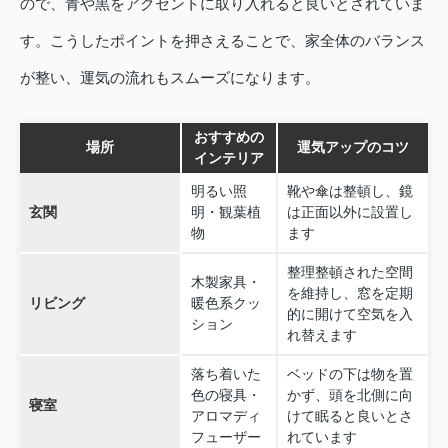
ので、青や黒をアクセントに取り入れると良いとされていま
す。こうしたポイントを押さえることで、家全体のバランス
が整い、運気の流れもスムーズになります。
おすすめの
場所
運気アップのコツ
インテリア
明るい照
靴や傘は整頓し、鏡
玄関
明・観葉植
は正面以外に設置し
物
ます
整理整頓された空間
木製家具・
を維持し、窓を定期
リビング
暖色系クッ
的に開けて空気を入
ション
れ替えます
落ち着いた
ベッドの下は物を置
色の寝具・
かず、頭を北側に向
寝室
アロマディ
けて眠ると良いとさ
フューザー
れています