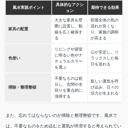
具体的なアクシ
風水実践ポイント
期待できる効果
ョン
大きな家具を壁
部屋全体の気の
際に設置し、動
流れが良くな
家具の配置
線を広く確保す
り、家族の調和
る
が高まる
リビングや寝室
心が安定し、リ
に明るい色やナ
色使い
ラックスした毎
チュラルカラー
日を送れる
を選ぶ
不要なものは処
新しい運気を呼
分し、玄関や水
掃除・整理整頓
び込み、日々の
回りを重点的に
活力が生まれる
清掃する
また、忘れてはならないのが掃除と整理整頓です。風水で
は、不要なものをため込むと運気が停滞すると考えられてい