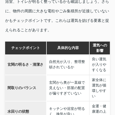
浴室、トイレが明るく整っているかも確認しましょう。さら
に、物件の周囲に大きな電柱やごみ集積所が近接していない
かもチェックポイントです。これらは運気を妨げる要素と捉
えられることがあります。
運気への
チェックポイント
具体的な内容
影響
良い運気
自然光が入り、整理整
玄関の明るさ・清潔さ
が入りや
頓されているか
すくなる
家全体に
玄関から奥が一直線で
運気が循
間取りのバランス
見えない・部屋の配置
環しやす
が偏りすぎていない
い
金運・健
キッチンや浴室が明る
水回りの状態
康運の上
く、換気が良い