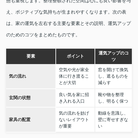
態も重視します。整理整頓された空間は心にも良い影響を与
え、ポジティブな気持ちが生まれやすくなります。次の表
は、家の運気を左右する主要な要素とその説明、運気アップ
のためのコツをまとめたものです。
運気アップのコ
要素
ポイント
ツ
空気や光が家全
窓を開けて換気
気の流れ
体に行き渡るこ
し、遮るものを
とが大切
減らす
良い気を家に招
靴や物を整理
玄関の状態
き入れる入口
し、明るく保つ
気の流れを妨げ
動線を意識し、
家具の配置
ないレイアウト
壁に寄せすぎな
が重要
い