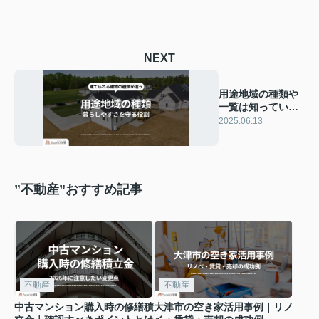
NEXT
用途地域の種類や
一覧は知っていま
すか 用途地域種類
2025.06.13
一覧をご紹介
”不動産”おすすめ記事
不動産
不動産
中古マンション購入時の修繕積
大津市の空き家活用事例｜リノ