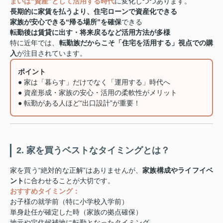
まいは“資産”として活用する時代
に変化しつつあります。
長期的に家賃を払うより、住宅ローンで資産化できる
家族が安心できる“帰る場所”を確保
できる
転勤後は賃貸に出す・将来戻るなど活用方法が多様
特に近年では、
転勤族だからこそ「住宅を活用する」視点での購
入
が注目されています。
ポイント
● 家は「暮らす」だけでなく「運用する」時代へ
● 資産形成・家族の安心・活用の柔軟性がメリット
● 転勤がある人ほど“出口設計”が重要！
2. 家を買うベストなタイミングとは？
家を買う“絶対的な正解”はありませんが、
家族構成やライフイベ
ント
に合わせることが大切です。
おすすめタイミング：
お子様の就学前（特に小学校入学前）
単身赴任が確定した時（家族の拠点確保）
地元や定住候補地に転勤となったタイミング