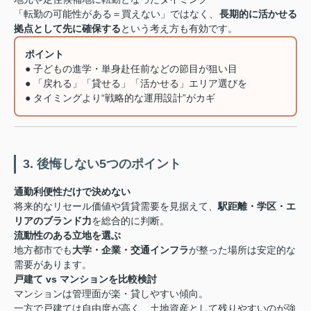
「転勤の可能性がある＝買えない」ではなく、
長期的に活かせる
拠点として先に確保する
という考え方も有効です。
ポイント
● 子どもの進学・単身赴任前などの節目が狙い目
● 「戻れる」「貸せる」「活かせる」エリア選びを
● タイミングより“戦略的な運用設計”がカギ
3. 後悔しない5つのポイント
通勤利便性だけで決めない
将来的なリセール価値や賃貸需要を見据えて、
駅距離・学区・エ
リアのブランド力
を総合的に判断。
流動性のある立地を選ぶ
地方都市でも
大学・企業・交通インフラ
が整った場所は安定的な
需要があります。
戸建て vs マンションを比較検討
マンションは管理面が楽・貸しやすい傾向。
一方で戸建ては自由度が高く、土地資産として残りやすいのが強