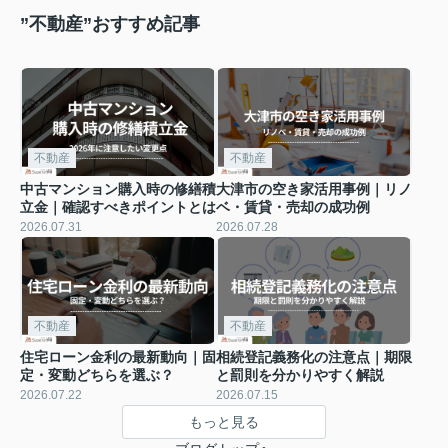
”不動産”おすすめ記事
不動産
不動産
中古マンション購入時の修繕積
大津市の空き家活用事例｜リノ
立金｜確認すべきポイントとは
ベ・賃貸・売却の成功例
2026.07.31
2026.07.28
不動産
不動産
住宅ローン金利の最新動向｜固
相続登記義務化の注意点｜期限
定・変動どちらを選ぶ？
と罰則を分かりやすく解説
2026.07.22
2026.07.15
もっと見る