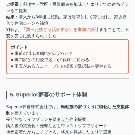
ご提案：
利便性・学区・再販価値を加味したエリアでの建売プラ
ンをご提案
結果：
購入から3年後に転勤。家は賃貸として貸し出し、家賃収
入で住宅ローンを補填
Y様は、
「買った後どう活かすか」を事前に設計
することで、不
安を安心に変えられました。
ポイント
● 事前の“出口戦略”が安心のカギ
● 専門家との相談で迷いが“戦略”に変わる
● 不安がある方こそ、プロの提案で選択肢を増やせる
5. Superior夢暮のサポート体制
Superior夢暮株式会社では、
転勤族の家づくりに特化した支援体
制
を整えています。
長期的なライフプランを踏まえた住宅提案
購入後の賃貸化・売却などもワンストップでサポート
地元密着だからこそできる、将来を見越したエリア選定