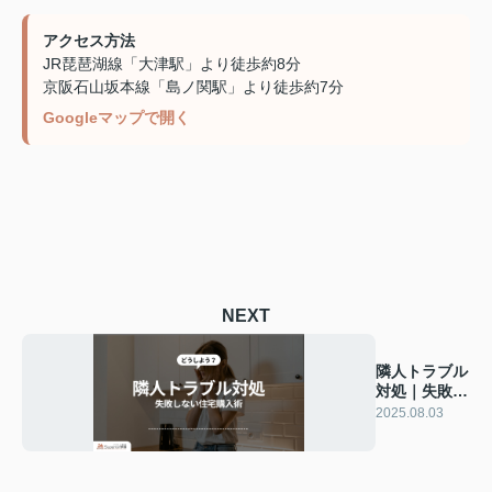
アクセス方法
JR琵琶湖線「大津駅」より徒歩約8分
京阪石山坂本線「島ノ関駅」より徒歩約7分
Googleマップで開く
NEXT
隣人トラブル
対処｜失敗し
ない住宅購入
2025.08.03
術