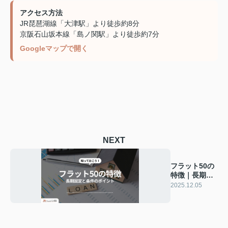
アクセス方法
JR琵琶湖線「大津駅」より徒歩約8分
京阪石山坂本線「島ノ関駅」より徒歩約7分
Googleマップで開く
NEXT
フラット50の
特徴｜長期固
定と条件のポ
2025.12.05
イント