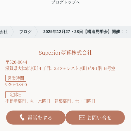
ブログトップへ
式会社
ブログ
2025年12月27・28日【構造見学会】開催！！
Superior夢暮株式会社
〒520-0044
滋賀県大津市京町４丁目5-23フォレスト京町ビル1階 Ｂ号室
営業時間
9:30~18:00
定休日
不動産部門：火・水曜日 建築部門：土・日曜日
電話をする
お問い合せ