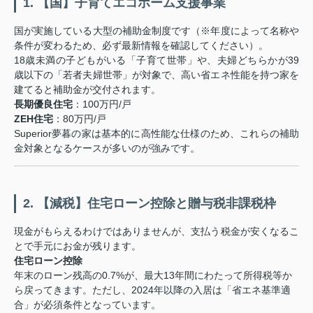
1. 【国】子育てエコホーム支援事業
国が実施している大型の補助金制度です（※年度によって名称や
条件が変わるため、必ず最新情報を確認してください）。
18歳未満の子どもがいる「子育て世帯」や、夫婦どちらかが39
歳以下の「若者夫婦世帯」が対象で、高い省エネ性能を持つ家を
建てると補助金が交付されます。
長期優良住宅
：100万円/戸
ZEH住宅
：80万円/戸
Superior夢暮の家は基本的に高性能な仕様のため、これらの補助
金対象となるケースが多いのが強みです。
2. 【減税】住宅ローン控除と贈与税非課税枠
現金がもらえるわけではありませんが、支払う税金が安くなるこ
とで手元にお金が残ります。
住宅ローン控除
年末のローン残高の0.7%が、最大13年間にわたって所得税等か
ら戻ってきます。ただし、2024年以降の入居は「省エネ基準適
合」が必須条件となっています。