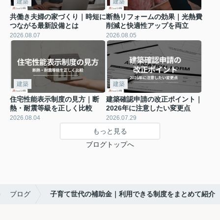
建築
建築
共働き夫婦の家づくり｜時短に
断熱リフォームの効果｜光熱費
つながる最新設備とは
削減と快適性アップを両立
2026.08.07
2026.08.05
建築
建築
住宅性能表示制度の見方｜断
建築確認申請の改正ポイント｜
熱・耐震等級を正しく比較
2026年に注意したい変更点
2026.08.04
2026.07.29
もっと見る
ブログトップへ
ブログ
子育て世代の補助金｜利用できる制度をまとめて紹介