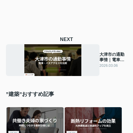
NEXT
大津市の通勤
事情｜電車・
バスアクセス
2026.03.06
を比較
”建築”おすすめ記事