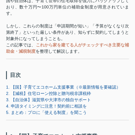
国や自治体は、子育て世帯の住宅取得を強力にバックアップして
おり、数十万円〜100万円単位の補助金制度が用意されていま
す。
しかし、これらの制度は「申請期間が短い」「予算がなくなり次
第終了」といった厳しい条件があり、知らずに契約してしまうと
対象外になってしまうことも。
この記事では、
これから家を建てる人がチェックすべき主要な補
助金・減税制度
を整理して解説します。
目次
1. 【国】子育てエコホーム支援事業（※最新情報を要確認）
2. 【減税】住宅ローン控除と贈与税非課税枠
3. 【自治体】滋賀県や大津市の独自サポート
4. 申請タイミングに注意！契約前に相談を
5. まとめ：プロに「使える制度」を聞こう