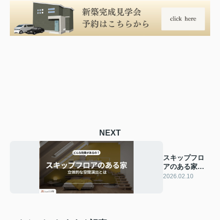
NEXT
スキップフロ
アのある家｜
立体的な空間
2026.02.10
演出とは