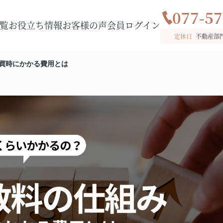
077-57
覧
お役立ち情報
お客様の声
会員ログイン
定休日
不動産部
買時にかかる費用とは