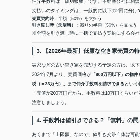
仲介手数料は「成功報酬」です。不動産会社に相談
支払いのタイミングは、一般的に以下の2回に分け
売買契約時
：半額（50%）を支払う
引き渡し時（決済時）
：残りの半額（50%）を支払う
※全額を引き渡し時に一括で支払う契約にする会社
3. 【2026年最新】低廉な空き家売買の
実家などの古い空き家を売却する予定の方は、以下
2024年7月より、売買価格が
「800万円以下」の物
という
税（＝33万円）」まで仲介手数料を請求できる
「売値が200万円だから、手数料は10万円くらい
注意しましょう。
4. 手数料は値引きできる？「無料」の罠
あくまで「上限額」なので、値引き交渉自体は可能