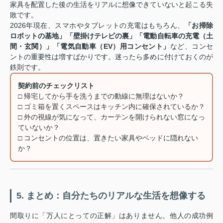
家具を配置した後の生活をリアルに想像できていないと起こる失
敗です。
2026年現在、スマホやタブレットの充電はもちろん、
「お掃除
ロボットの基地」「壁掛けテレビの裏」「電動自転車の充電（土
間・玄関）」「電気自動車（EV）用コンセント」
など、コンセ
ントの重要性は増すばかりです。迷ったら多めに付けておくのが
鉄則です。
契約前のチェックリスト
□ 帰宅してから手を洗うまでの動線に無理はないか？
□ ゴミ箱を置くスペースはキッチン内に確保されているか？
□ 外の視線が気になって、カーテンを開けられない窓になっ
ていないか？
□ コンセントの位置は、置きたい家具やベッドに隠れない
か？
5. まとめ：自分たちのリアルな生活を想像する
間取りに「万人にとっての正解」はありません。他人の成功例