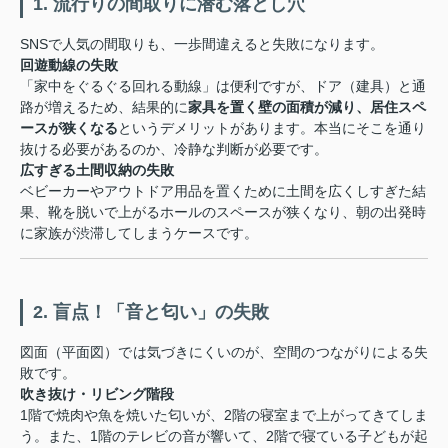
1. 流行りの間取りに潜む落とし穴
SNSで人気の間取りも、一歩間違えると失敗になります。
回遊動線の失敗
「家中をぐるぐる回れる動線」は便利ですが、ドア（建具）と通
路が増えるため、結果的に
家具を置く壁の面積が減り、居住スペ
ースが狭くなる
というデメリットがあります。本当にそこを通り
抜ける必要があるのか、冷静な判断が必要です。
広すぎる土間収納の失敗
ベビーカーやアウトドア用品を置くために土間を広くしすぎた結
果、靴を脱いで上がるホールのスペースが狭くなり、朝の出発時
に家族が渋滞してしまうケースです。
2. 盲点！「音と匂い」の失敗
図面（平面図）では気づきにくいのが、空間のつながりによる失
敗です。
吹き抜け・リビング階段
1階で焼肉や魚を焼いた匂いが、2階の寝室まで上がってきてしま
う。また、1階のテレビの音が響いて、2階で寝ている子どもが起