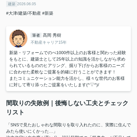
建築
2026.06.05
#大津/建築/不動産
#新築
髙岡 秀樹
筆者
不動産キャリア15年
新築・リフォームでのべ1000件以上のお客様と関わった経験
をもとに、建築士として25年以上の知識を活かしながら求め
られているもののヒアリング、掘り下げからお客様のニーズ
に合わせた柔軟なご提案を的確に行うことができます！
またコミュニケーション能力を活かし、様々な世代のお客様
に対して寄り添ったご提案をいたします(^▽^)/
間取りの失敗例｜後悔しない工夫とチェック
リスト
「SNSで見たおしゃれな間取りを取り入れたのに、実際に住んで
みたら使いにくかった…」