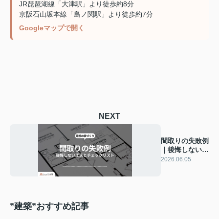
JR琵琶湖線「大津駅」より徒歩約8分
京阪石山坂本線「島ノ関駅」より徒歩約7分
Googleマップで開く
NEXT
間取りの失敗例
｜後悔しない工
夫とチェックリ
2026.06.05
スト
”建築”おすすめ記事