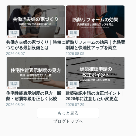
建築
建築
共働き夫婦の家づくり｜時短に
断熱リフォームの効果｜光熱費
つながる最新設備とは
削減と快適性アップを両立
2026.08.07
2026.08.05
建築
建築
住宅性能表示制度の見方｜断
建築確認申請の改正ポイント｜
熱・耐震等級を正しく比較
2026年に注意したい変更点
2026.08.04
2026.07.29
もっと見る
ブログトップへ