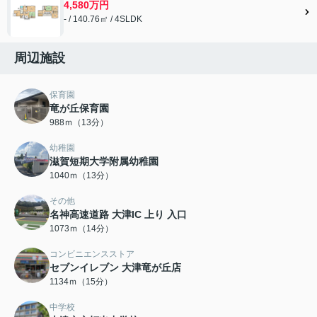
4,580万円
- / 140.76㎡ / 4SLDK
周辺施設
保育園
竜が丘保育園
988ｍ（13分）
幼稚園
滋賀短期大学附属幼稚園
1040ｍ（13分）
その他
名神高速道路 大津IC 上り 入口
1073ｍ（14分）
コンビニエンスストア
セブンイレブン 大津竜が丘店
1134ｍ（15分）
中学校