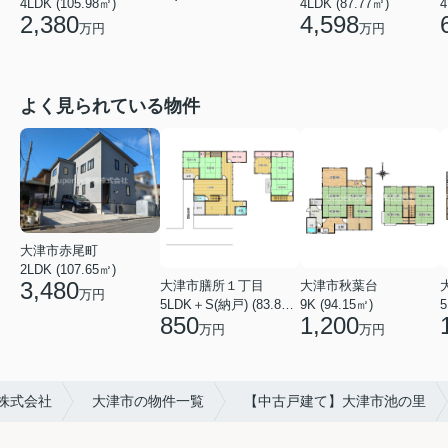
4LDK (105.98㎡)
4LDK (87.77㎡)
4
2,380
4,598
万円
万円
よく見られている物件
大津市赤尾町
2LDK (107.65㎡)
3,480
大津市膳所１丁目
大津市秋葉台
万円
5LDK＋S(納戸) (83.82㎡)
9K (94.15㎡)
850
1,200
万円
万円
夢暮株式会社
大津市の物件一覧
【中古戸建て】大津市池の里