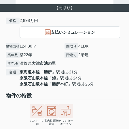
【間取り】
2,898万円
価格
支払いシミュレーション
124.30㎡
4LDK
建物面積
間取り
築22年
2階建
築年数
階建て
滋賀県
大津市
池の里
所在地
東海道本線
「
膳所
」駅 徒歩21分
交通
京阪石山坂本線
「
錦
」駅 徒歩24分
京阪石山坂本線
「
膳所本町
」駅 徒歩26分
物件の特徴
バストイレ
室内洗濯機
カウンター
別
置場
キッチン