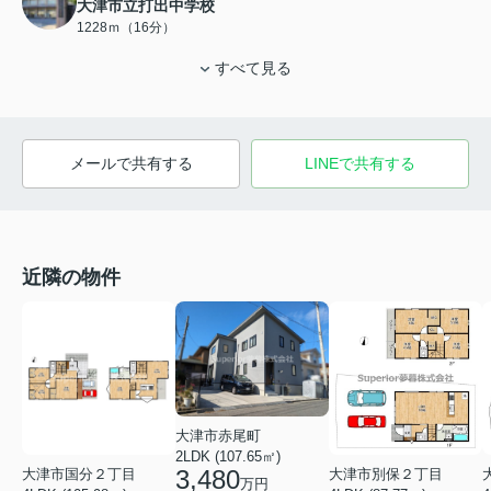
大津市立打出中学校
1228ｍ（16分）
すべて見る
メールで共有する
LINEで共有する
近隣の物件
大津市赤尾町
2LDK (107.65㎡)
3,480
大津市国分２丁目
大津市別保２丁目
万円