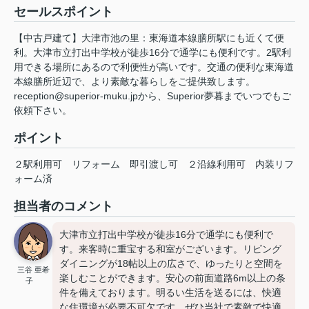
セールスポイント
【中古戸建て】大津市池の里：東海道本線膳所駅にも近くて便
利。大津市立打出中学校が徒歩16分で通学にも便利です。2駅利
用できる場所にあるので利便性が高いです。交通の便利な東海道
本線膳所近辺で、より素敵な暮らしをご提供致します。
reception@superior-muku.jpから、Superior夢暮までいつでもご
依頼下さい。
ポイント
２駅利用可
リフォーム
即引渡し可
２沿線利用可
内装リフ
ォーム済
担当者のコメント
大津市立打出中学校が徒歩16分で通学にも便利で
す。来客時に重宝する和室がございます。リビング
ダイニングが18帖以上の広さで、ゆったりと空間を
三谷 亜希
楽しむことができます。安心の前面道路6m以上の条
子
件を備えております。明るい生活を送るには、快適
な住環境が必要不可欠です。ぜひ当社で素敵で快適