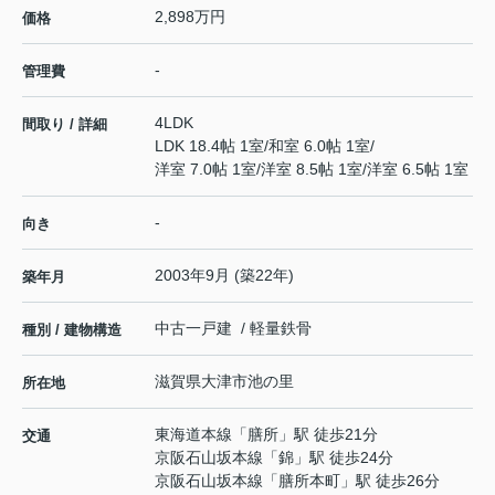
2,898万円
価格
-
管理費
4LDK
間取り / 詳細
LDK 18.4帖 1室
/
和室 6.0帖 1室
/
洋室 7.0帖 1室
/
洋室 8.5帖 1室
/
洋室 6.5帖 1室
-
向き
2003年9月 (築22年)
築年月
中古一戸建 / 軽量鉄骨
種別 / 建物構造
滋賀県
大津市
池の里
所在地
東海道本線
「
膳所
」駅 徒歩21分
交通
京阪石山坂本線
「
錦
」駅 徒歩24分
京阪石山坂本線
「
膳所本町
」駅 徒歩26分