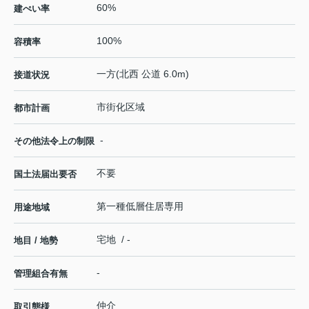
60%
建ぺい率
100%
容積率
一方(北西 公道 6.0m)
接道状況
市街化区域
都市計画
-
その他法令上の制限
不要
国土法届出要否
第一種低層住居専用
用途地域
宅地 / -
地目 / 地勢
-
管理組合有無
仲介
取引態様