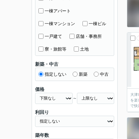
一棟アパート
一棟マンション
一棟ビル
一戸建て
店舗・事務所
寮・旅館等
土地
新築・中古
指定しない
新築
中古
価格
大津
～
を楽
で快
利回り
築年数