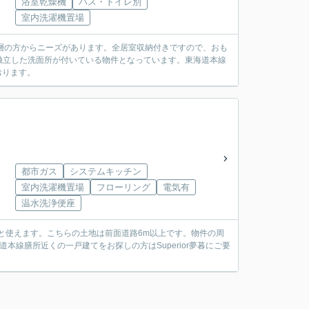
浴室乾燥機
バス・トイレ別
室内洗濯機置場
層の方からニーズがあります。全居室収納付きですので、おも
独立した洗面所が付いている物件となっています。東海道本線
おります。
都市ガス
システムキッチン
室内洗濯機置場
フローリング
電気有
温水洗浄便座
々と使えます。こちらの土地は前面道路6m以上です。物件の周
線膳所近くの一戸建てをお探しの方はSuperior夢暮にご要