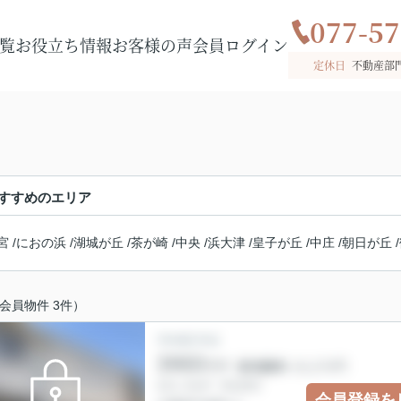
077-57
覧
お役立ち情報
お客様の声
会員ログイン
定休日
不動産部
すすめのエリア
宮
/
におの浜
/
湖城が丘
/
茶が崎
/
中央
/
浜大津
/
皇子が丘
/
中庄
/
朝日が丘
/
会員物件 3件）
会員登録を