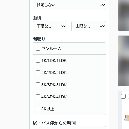
面積
～
間取り
ワンルーム
1K/1DK/1LDK
2K/2DK/2LDK
3K/3DK/3LDK
4K/4DK/4LDK
5K以上
駅・バス停からの時間