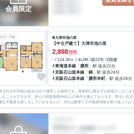
会員限定
中古一戸建
大津市
池の里
【中古戸建て】大津市池の里
2,898
万円
- / 124.30㎡ / 4LDK /築22年 /2階建
東海道本線
「
膳所
」駅 徒歩21分
京阪石山坂本線
「
錦
」駅 徒歩24分
京阪石山坂本線
「
膳所本町
」駅 徒歩26分
市立打出中学校が徒歩16分で通学にも便利です。来客時に重宝する和室がございま
しむことができます。安心の前面道路6m以上の条件を備えております。明るい生活
適な不動産を探しをしていきませんか。当社は数多くの不動産情報を取り扱ってお