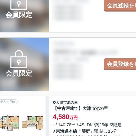
会員登録を
会員限定
会員登録を
会員限定
中古一戸建
大津市
池の里
【中古戸建て】大津市池の里
4,580
万円
- / 140.76㎡ / 4SLDK /築25年 /2階建
東海道本線
「
膳所
」駅 徒歩16分