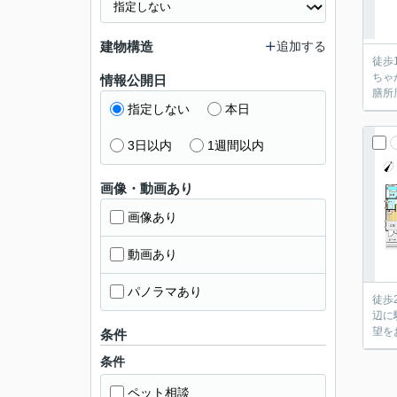
建物構造
追加する
徒歩
ちゃ
情報公開日
膳所
指定しない
本日
3日以内
1週間以内
画像・動画あり
画像あり
動画あり
パノラマあり
徒歩
辺に
望を
条件
条件
ペット相談