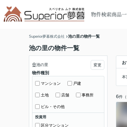
物件検索
商品一
池の里の物件一覧
Superior夢暮株式会社
池の里の物件一覧
お
池の里
変更
物件種別
本
マンション
戸建
土地
店舗
事務所
6
件（
ビル・その他
投資用
区分マンション