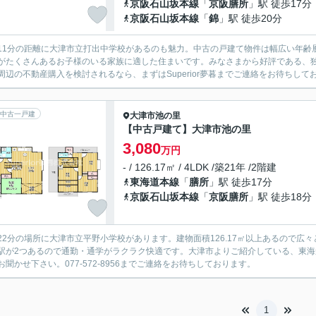
京阪石山坂本線
「
京阪膳所
」駅 徒歩17分
京阪石山坂本線
「
錦
」駅 徒歩20分
11分の距離に大津市立打出中学校があるのも魅力。中古の戸建て物件は幅広い年齢
がたくさんあるお子様のいる家族に適した住まいです。みなさまから好評である、
周辺の不動産購入を検討されるなら、まずはSuperior夢暮までご連絡をお待ちして
中古一戸建
大津市
池の里
【中古戸建て】大津市池の里
3,080
万円
- / 126.17㎡ / 4LDK /築21年 /2階建
東海道本線
「
膳所
」駅 徒歩17分
京阪石山坂本線
「
京阪膳所
」駅 徒歩18分
22分の場所に大津市立平野小学校があります。建物面積126.17㎡以上あるので広
駅が2つあるので通勤・通学がラクラク快適です。大津市よりご紹介している、東海道本
お聞かせ下さい。077-572-8956までご連絡をお待ちしております。
1