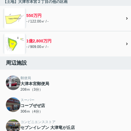
【土地】大津市本宮２丁目の他の区画
550万円
- / 122.00㎡ / -
1億2,800万円
- / 909.00㎡ / -
周辺施設
郵便局
大津本宮郵便局
208ｍ（3分）
スーパー
コープぜぜ店
306ｍ（4分）
コンビニエンスストア
セブンイレブン 大津竜が丘店