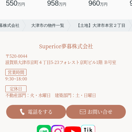
550
958
960
万円
万円
万円
r夢暮株式会社
大津市の物件一覧
【土地】大津市本宮２丁目
Superior夢暮株式会社
〒520-0044
滋賀県大津市京町４丁目5-23フォレスト京町ビル1階 Ｂ号室
営業時間
9:30~18:00
定休日
不動産部門：火・水曜日 建築部門：土・日曜日
電話をする
お問い合せ