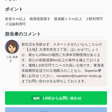
ポイント
前道６ｍ以上
南側道路面す
接道幅１０ｍ以上
２駅利用可
２沿線利用可
担当者のコメント
新生活を失敗せず、スタートさせたいならこちらの
「【土地】大津市本宮２丁目」はいかがでしょう
か。家から208mの場所に大津本宮郵便局がありま
三谷 亜希
す。安心の前面道路6m以上の条件を備えておりま
子
す。価格1,100万円でニーズの高い土地です。東海道
本線膳所近辺での土地購入のことなら、Superior夢
暮にお任せください。reception@superior-muku.jp
までお問い合わせをお待ちしております。
LINEからお問い合わせ
無料