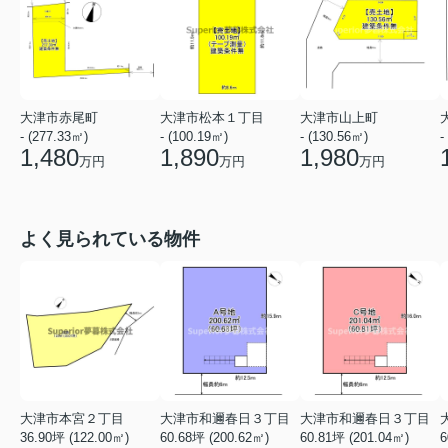
大津市赤尾町
大津市松本１丁目
大津市山上町
- (277.33㎡)
- (100.19㎡)
- (130.56㎡)
-
1,480
1,890
1,980
万円
万円
万円
よく見られている物件
大津市本宮２丁目
大津市和邇春日３丁目
大津市和邇春日３丁目
36.90坪 (122.00㎡)
60.68坪 (200.62㎡)
60.81坪 (201.04㎡)
6