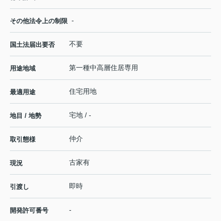
-
その他法令上の制限
不要
国土法届出要否
第一種中高層住居専用
用途地域
住宅用地
最適用途
宅地 / -
地目 / 地勢
仲介
取引態様
古家有
現況
即時
引渡し
-
開発許可番号