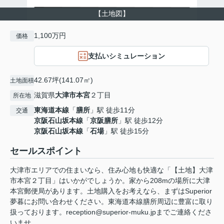
【土地図】
1,100万円
価格
支払いシミュレーション
42.67坪(141.07㎡)
土地面積
滋賀県
大津市
本宮
２丁目
所在地
東海道本線
「
膳所
」駅 徒歩11分
交通
京阪石山坂本線
「
京阪膳所
」駅 徒歩12分
京阪石山坂本線
「
石場
」駅 徒歩15分
セールスポイント
大津市エリアでの住まいなら、住み心地も快適な「【土地】大津
市本宮２丁目」はいかがでしょうか。家から208mの場所に大津
本宮郵便局があります。土地購入をお考えなら、まずはSuperior
夢暮にお問い合わせください。東海道本線膳所周辺に豊富に取り
扱っております。reception@superior-muku.jpまでご連絡くださ
いませ。