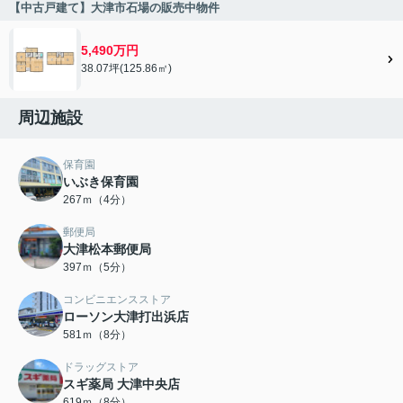
【中古戸建て】大津市石場の販売中物件
5,490万円
38.07坪(125.86㎡)
周辺施設
保育園
いぶき保育園
267ｍ（4分）
郵便局
大津松本郵便局
397ｍ（5分）
コンビニエンスストア
ローソン大津打出浜店
581ｍ（8分）
ドラッグストア
スギ薬局 大津中央店
619ｍ（8分）