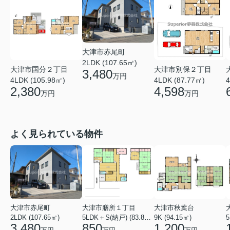
大津市赤尾町
2LDK (107.65㎡)
大津市国分２丁目
大津市別保２丁目
3,480
万円
4LDK (105.98㎡)
4LDK (87.77㎡)
4
2,380
4,598
万円
万円
よく見られている物件
大津市赤尾町
大津市膳所１丁目
大津市秋葉台
2LDK (107.65㎡)
5LDK＋S(納戸) (83.82㎡)
9K (94.15㎡)
3,480
850
1,200