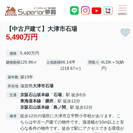
【中古戸建て】大津市石場
5,490万円
5,490万円
価格
125.86㎡
66.14坪
4LDK＋S(納
建物面積
土地面積
間取り
(218.67㎡)
戸)
築19年
築年数
滋賀県
大津市
石場
所在地
京阪石山坂本線
「
石場
」駅 徒歩5分
交通
東海道本線
「
膳所
」駅 徒歩12分
京阪石山坂本線
「
島ノ関
」駅 徒歩12分
徒歩12分の場所に大津市立平野小学校があります。こ
備考
ちらは中古一戸建ての物件です。接道幅が10m以上と安
心な条件の物件です。徒歩で駅にアクセスできる環境が