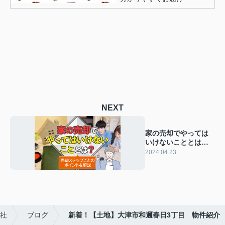
NEXT
家の売却でやっては
いけないこととは？
売却ステップごとの
2024.04.23
ポイントを解説
会社
ブログ
新着！【土地】大津市和邇春日3丁目 物件紹介