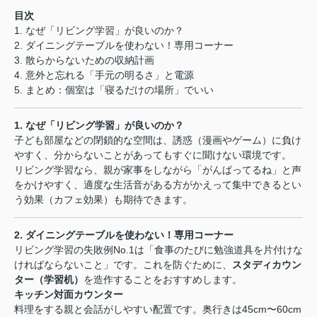
目次
1. なぜ「リビング学習」が良いのか？
2. ダイニングテーブルを使わない！専用コーナー
3. 散らからないための収納計画
4. 意外と忘れる「手元の明るさ」と電源
5. まとめ：個室は「寝るだけの場所」でいい
1. なぜ「リビング学習」が良いのか？
子ども部屋などの閉鎖的な空間は、誘惑（漫画やゲーム）に負け
やすく、分からないことがあってもすぐに聞けない環境です。
リビング学習なら、親が家事をしながら「がんばってるね」と声
をかけやすく、適度な生活音がある方がかえって集中できるとい
う効果（カフェ効果）も期待できます。
2. ダイニングテーブルを使わない！専用コーナー
リビング学習の失敗例No.1は「食事のたびに勉強道具を片付けな
ければならないこと」です。これを防ぐために、
スタディカウン
ター（学習机）
を造作することをおすすめします。
キッチン対面カウンター
料理をする親と会話がしやすい配置です。奥行きは45cm〜60cm