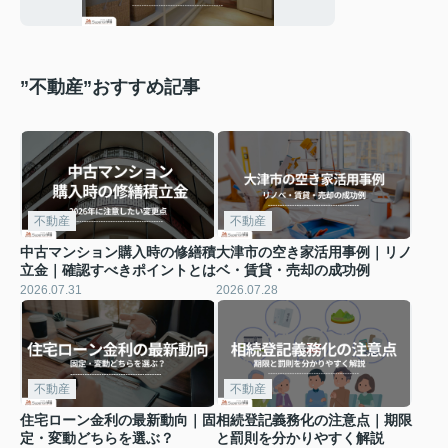
間取り
”不動産”おすすめ記事
不動産
不動産
中古マンション購入時の修繕積
大津市の空き家活用事例｜リノ
立金｜確認すべきポイントとは
ベ・賃貸・売却の成功例
2026.07.31
2026.07.28
不動産
不動産
住宅ローン金利の最新動向｜固
相続登記義務化の注意点｜期限
定・変動どちらを選ぶ？
と罰則を分かりやすく解説