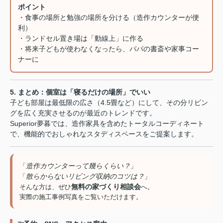
ポイント
・食事の場所と勉強の場所を分ける（造作カウンターが便
利）
・ランドセル置き場は「動線上」に作る
・将来子どもが使わなくなったら、パパの書斎や家事コー
ナーに
5. まとめ：個室は「寝るだけの場所」でいい
子ども部屋は最低限の広さ（4.5畳など）にして、その分リビン
グを広く充実させるのが最近のトレンドです。
Superior夢暮では、造作家具を含めたトータルコーディネート
で、機能的でおしゃれなスタディスペースをご提案します。
造作カウンターって幾らくらい？
「
」
散らからないリビング収納のコツは？
「
」
無料の家づくり相談会
そんな方は、ぜひ
へ。
実際の施工事例写真をご覧いただけます。