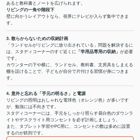
あると教科書とノートを広げられます。
リビングの一角や階段下
壁に向かうレイアウトなら、視界にテレビが入らず集中できま
す。
3. 散らからないための収納計画
「ランドセルがリビングに放り出されている」問題を解決するに
は、スタディコーナーのすぐ近くに
「学用品専用の収納」
が必要
です。
カウンターの下や横に、ランドセル、教科書、文房具をしまえる
棚を設けることで、子どもが自分で片付ける習慣が身につきま
す。
4. 意外と忘れる「手元の明るさ」と電源
リビングの照明はおしゃれな電球色（オレンジ色）が多いです
が、勉強には不向きです。
スタディコーナーには、手元をしっかり照らす昼白色のダウンラ
イトやデスクライト用コンセントを必ず計画しましょう。
また、タブレット学習やPC用に、コンセントの数は多めに設置
するのが鉄則です。