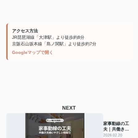
アクセス方法
JR琵琶湖線「大津駅」より徒歩約8分
京阪石山坂本線「島ノ関駅」より徒歩約7分
Googleマップで開く
NEXT
家事動線の工
夫｜共働き夫
婦にやさしい
2026.02.20