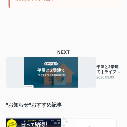
NEXT
平屋と2階建
て｜ライフス
タイル別の選
2026.03.03
び方
”お知らせ”おすすめ記事