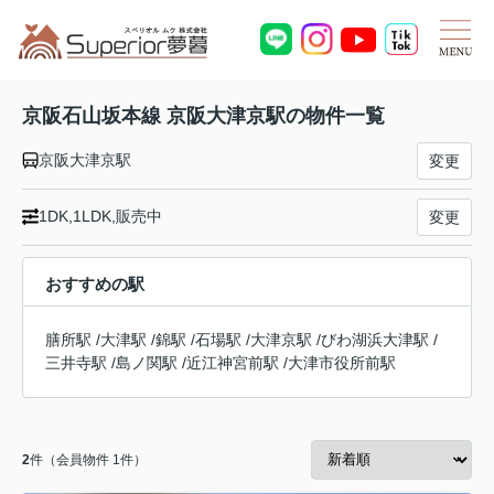
京阪石山坂本線 京阪大津京駅の物件一覧
京阪大津京駅
変更
1DK,1LDK,販売中
変更
おすすめの駅
膳所駅
/
大津駅
/
錦駅
/
石場駅
/
大津京駅
/
びわ湖浜大津駅
/
三井寺駅
/
島ノ関駅
/
近江神宮前駅
/
大津市役所前駅
2
件（会員物件 1件）