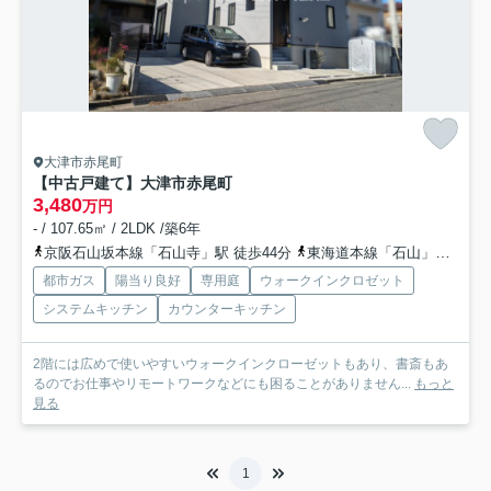
大津市赤尾町
【中古戸建て】大津市赤尾町
3,480
万円
- / 107.65㎡ / 2LDK /築6年
京阪石山坂本線「石山寺」駅 徒歩44分
東海道本線「石山」駅 徒歩64分
都市ガス
陽当り良好
専用庭
ウォークインクロゼット
システムキッチン
カウンターキッチン
2階には広めで使いやすいウォークインクローゼットもあり、書斎もあ
るのでお仕事やリモートワークなどにも困ることがありません...
もっと
見る
1