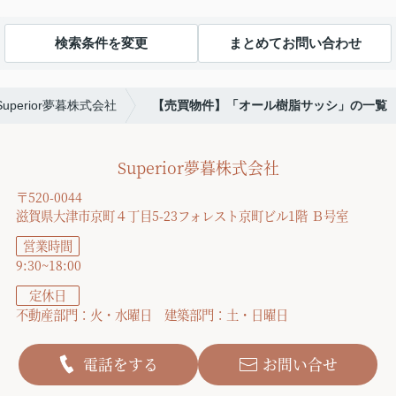
検索条件を変更
まとめてお問い合わせ
Superior夢暮株式会社
【売買物件】「オール樹脂サッシ」の一覧
Superior夢暮株式会社
〒520-0044
滋賀県大津市京町４丁目5-23フォレスト京町ビル1階 Ｂ号室
営業時間
9:30~18:00
定休日
不動産部門：火・水曜日 建築部門：土・日曜日
電話をする
お問い合せ