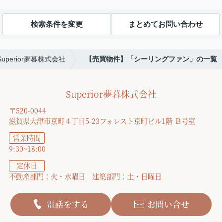
検索条件を変更
まとめてお問い合わせ
Superior夢暮株式会社
【売買物件】「シーリングファン」の一覧
Superior夢暮株式会社
〒520-0044
滋賀県大津市京町４丁目5-23フォレスト京町ビル1階 Ｂ号室
営業時間
9:30~18:00
定休日
不動産部門：火・水曜日 建築部門：土・日曜日
電話をする
お問い合せ