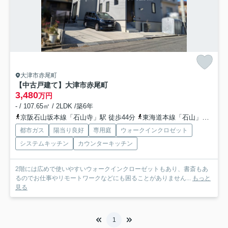
大津市赤尾町
【中古戸建て】大津市赤尾町
3,480
万円
- / 107.65㎡ / 2LDK /築6年
京阪石山坂本線「石山寺」駅 徒歩44分
東海道本線「石山」駅 徒歩64分
都市ガス
陽当り良好
専用庭
ウォークインクロゼット
システムキッチン
カウンターキッチン
2階には広めで使いやすいウォークインクローゼットもあり、書斎もあ
るのでお仕事やリモートワークなどにも困ることがありません...
もっと
見る
1