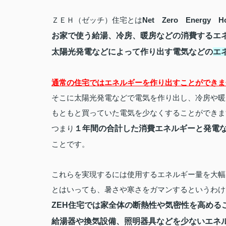
ＺＥＨ（ゼッチ）住宅とは
Net
Zero
Energy
H
お家で使う給湯、冷房、暖房などの消費するエ
太陽光発電などによって作り出す電気などの
エ
通常の住宅ではエネルギーを作り出すことができま
そこに太陽光発電などで電気を作り出し、冷房や暖
もともと買っていた電気を少なくすることができま
つまり
１年間の合計した消費エネルギーと発電
ことです。
これらを実現するには使用するエネルギー量を大幅
とはいっても、暑さや寒さをガマンするというわけ
ZEH
住宅では
家全体の断熱性や気密性を高める
給湯器や換気設備、照明器具などを少ないエネ