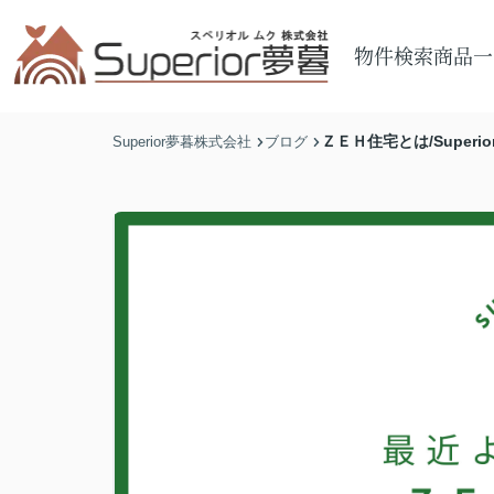
物件検索
商品一
ＺＥＨ住宅とは/Superi
Superior夢暮株式会社
ブログ