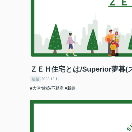
ＺＥＨ住宅とは/Superior夢暮
建築
2023.12.11
#大津/建築/不動産
#新築