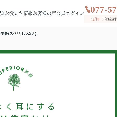
077-57
覧
お役立ち情報
お客様の声
会員ログイン
定休日
不動産部
or夢暮(スペリオルムク)