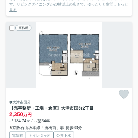
す。リビングダイニングが20帖以上の広さで、ゆったりと空間...
もっと
見る
事務所
大津市国分
【売事務所・工場・倉庫】大津市国分2丁目
2,350
万円
- / 184.74㎡ / - /築34年
京阪石山坂本線「唐橋前」駅 徒歩33分
電気有
トイレ２ヶ所
公共下水