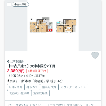
中古一戸建
大津市国分
【中古戸建て】大津市国分2丁目
2,380
万円
8月1日 値下げ
- / 105.98㎡ / 4LDK /築17年
京阪石山坂本線「唐橋前」駅 徒歩26分
駐車2台可
都市ガス
陽当り良好
カウンターキッチン
食器洗い乾燥機
浴室乾燥機
ぜひ一度見ていただきたい、「【中古戸建て】大津市国分2丁目」で