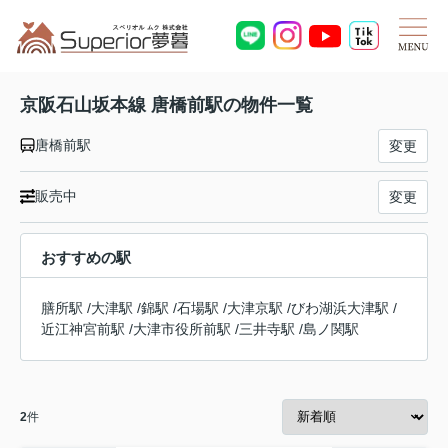
京阪石山坂本線 唐橋前駅の物件一覧
唐橋前駅
変更
販売中
変更
おすすめの駅
膳所駅
/
大津駅
/
錦駅
/
石場駅
/
大津京駅
/
びわ湖浜大津駅
/
近江神宮前駅
/
大津市役所前駅
/
三井寺駅
/
島ノ関駅
2
件