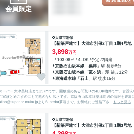
会員限定
新築一戸建
大津市
別保
【新築戸建て】大津市別保2丁目 1期4号地
3,898
万円
- / 103.08㎡ / 4LDK /予定 /2階建
京阪石山坂本線
「
粟津
」駅 徒歩8分
京阪石山坂本線
「
瓦ヶ浜
」駅 徒歩12分
東海道本線
「
石山
」駅 徒歩15分
スーパー 大津美崎店まで257mです。開放感のある間取りの4LDK物件です。食器洗
ご家族と過ごすのにも問題のない広さです。京阪石山坂本線粟津周辺の情報を豊富にご紹介
eption@superior-muku.jpよりSuperior夢暮まで、お気軽にご連絡下さ...
もっと見る
新築一戸建
大津市
別保
【新築戸建て】大津市別保2丁目 1期3号地
4,298