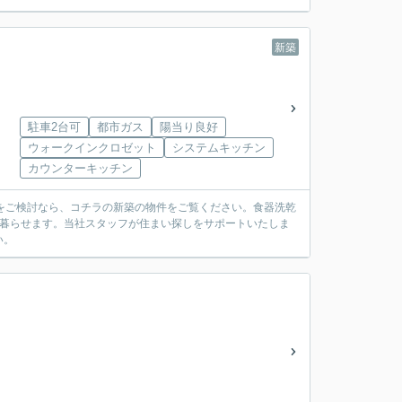
新築
駐車2台可
都市ガス
陽当り良好
ウォークインクロゼット
システムキッチン
カウンターキッチン
をご検討なら、コチラの新築の物件をご覧ください。食器洗乾
に暮らせます。当社スタッフが住まい探しをサポートいたしま
い。