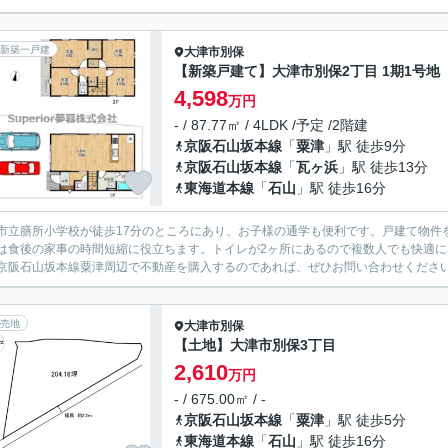
新築一戸建
大津市
別保
【新築戸建て】大津市別保2丁目 1期1号地
4,598
万円
- / 87.77㎡ / 4LDK /予定 /2階建
京阪石山坂本線
「
粟津
」駅 徒歩9分
京阪石山坂本線
「
瓦ヶ浜
」駅 徒歩13分
東海道本線
「
石山
」駅 徒歩16分
市立膳所小学校が徒歩17分のところにあり、お子様の通学も便利です。戸建て物件
は食後の家事の時間短縮に役立ちます。トイレが2ヶ所にあるので複数人でも快適
京阪石山坂本線粟津周辺で不動産を購入するのであれば、ぜひお問い合わせくださ
売地
大津市
別保
【土地】大津市別保3丁目
2,610
万円
- / 675.00㎡ / -
京阪石山坂本線
「
粟津
」駅 徒歩5分
東海道本線
「
石山
」駅 徒歩16分