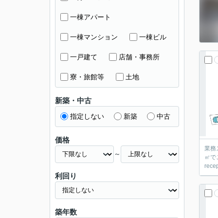
一棟アパート
一棟マンション
一棟ビル
一戸建て
店舗・事務所
寮・旅館等
土地
新築・中古
指定しない
新築
中古
価格
業務
～
㎡で
rec
利回り
築年数