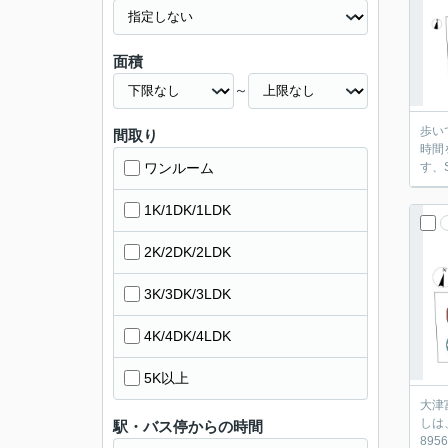
面積
～
歩い
間取り
時間
ワンルーム
す、
1K/1DK/1LDK
2K/2DK/2LDK
3K/3DK/3LDK
4K/4DK/4LDK
5K以上
大津
しは
駅・バス停からの時間
895