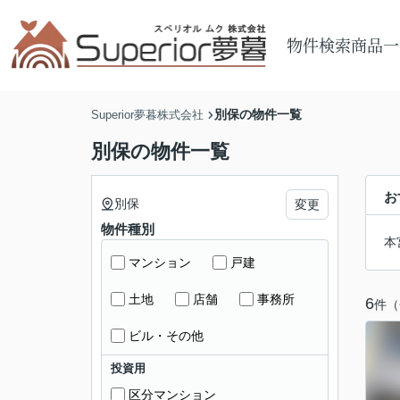
物件検索
商品一
別保の物件一覧
Superior夢暮株式会社
別保の物件一覧
お
別保
変更
物件種別
本
マンション
戸建
土地
店舗
事務所
6
件（
ビル・その他
投資用
区分マンション