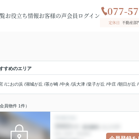
077-57
覧
お役立ち情報
お客様の声
会員ログイン
定休日
不動産部
すすめのエリア
宮
/
におの浜
/
湖城が丘
/
茶が崎
/
中央
/
浜大津
/
皇子が丘
/
中庄
/
朝日が丘
/
会員物件 1件）
会員登録を