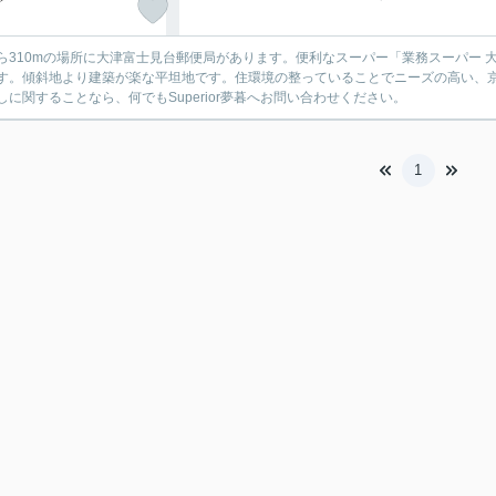
ら310mの場所に大津富士見台郵便局があります。便利なスーパー「業務スーパー 
す。傾斜地より建築が楽な平坦地です。住環境の整っていることでニーズの高い、
しに関することなら、何でもSuperior夢暮へお問い合わせください。
1