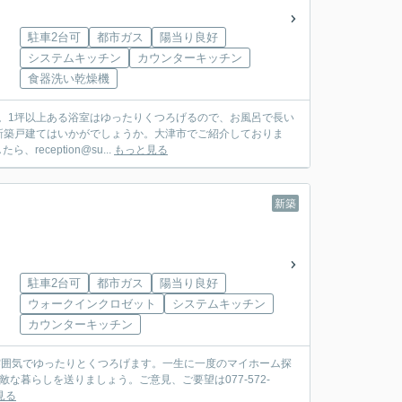
駐車2台可
都市ガス
陽当り良好
システムキッチン
カウンターキッチン
食器洗い乾燥機
す。1坪以上ある浴室はゆったりくつろげるので、お風呂で長い
新築戸建てはいかがでしょうか。大津市でご紹介しておりま
eception@su...
もっと見る
新築
駐車2台可
都市ガス
陽当り良好
ウォークインクロゼット
システムキッチン
カウンターキッチン
雰囲気でゆったりとくつろげます。一生に一度のマイホーム探
な暮らしを送りましょう。ご意見、ご要望は077-572-
見る