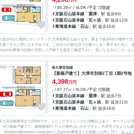
万円
- / 85.28㎡ / 4LDK /予定 /2階建
京阪石山坂本線
「
粟津
」駅 徒歩8分
京阪石山坂本線
「
瓦ヶ浜
」駅 徒歩12分
東海道本線
「
石山
」駅 徒歩15分
て徒歩4分の場所にサンドラッグ 大津美崎店もあります。駅まで徒歩8分の物件で
を過ごす人に特におすすめです。これからの新生活での暮らしを一新するために、
Superior夢暮の設備が充実した戸建てを是非ご確認下さい。気になる点がございましたら、r
新築一戸建
大津市
別保
【新築戸建て】大津市別保2丁目 1期2号地
4,398
万円
- / 87.77㎡ / 4LDK /予定 /2階建
京阪石山坂本線
「
粟津
」駅 徒歩7分
京阪石山坂本線
「
瓦ヶ浜
」駅 徒歩11分
東海道本線
「
石山
」駅 徒歩16分
富士見台郵便局まで260mです。リビングダイニングが18帖以上あり、オープンな
、ぜひ新築戸建てで。建物面積87.77㎡の物件はいかがですか。大津市で今よりも素敵
6、reception@superior-muku.jpからSuperior夢暮までお気軽にお申し付け...
もっと