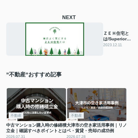
NEXT
ＺＥＨ住宅と
は/Superior夢
暮(スペリオル
2023.12.11
ムク)
”不動産”おすすめ記事
不動産
不動産
中古マンション購入時の修繕積
大津市の空き家活用事例｜リノ
立金｜確認すべきポイントとは
ベ・賃貸・売却の成功例
2026.07.31
2026.07.28