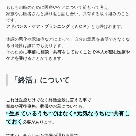
もしもの時のために医療やケアについて前もって考え、
家族やお医者さんと繰り返し話し合い、共有する取り組みのこと
です。
アドバンス・ケア・プランニング（ＡＣＰ）
とも呼ばれます。
体調の悪化や認知症などによって、自分の意思を表明できなくな
る可能性は誰にでもあります。
そのために
事前に相談・共有をしておくことで本人が望む医療や
ケアを受ける
ことができます。
「終活」について
これは医療だけでなく終活全般に言える事で、
相続や死後事務、葬儀やお墓についても、
“
生きているうち
”
ではなく
“
元気なうちに
”
共有し
ておく
必要があります。
ですが、そういった準備が遅れる事で、