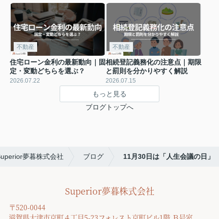
不動産
不動産
住宅ローン金利の最新動向｜固
相続登記義務化の注意点｜期限
定・変動どちらを選ぶ？
と罰則を分かりやすく解説
2026.07.22
2026.07.15
もっと見る
ブログトップへ
Superior夢暮株式会社
ブログ
11月30日は「人生会議の日」
Superior夢暮株式会社
〒520-0044
滋賀県大津市京町４丁目5-23フォレスト京町ビル1階 Ｂ号室