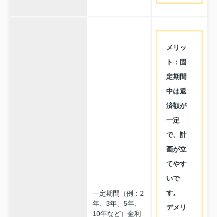
メリッ
ト：固
定期間
中は返
済額が
一定
で、計
画が立
てやす
いで
す。
一定期間（例：2
年、3年、5年、
デメリ
10年など）金利