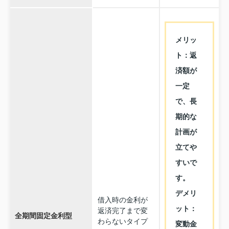
メリッ
ト：返
済額が
一定
で、長
期的な
計画が
立てや
すいで
す。
デメリ
借入時の金利が
ット：
返済完了まで変
全期間固定金利型
わらないタイプ
変動金