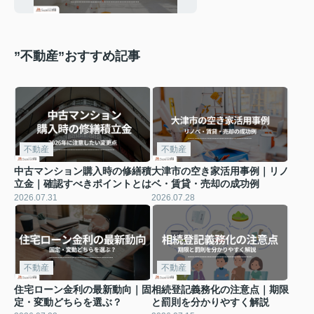
介
”不動産”おすすめ記事
不動産
不動産
中古マンション購入時の修繕積
大津市の空き家活用事例｜リノ
立金｜確認すべきポイントとは
ベ・賃貸・売却の成功例
2026.07.31
2026.07.28
不動産
不動産
住宅ローン金利の最新動向｜固
相続登記義務化の注意点｜期限
定・変動どちらを選ぶ？
と罰則を分かりやすく解説