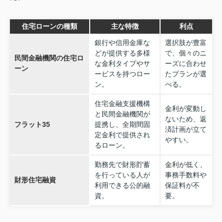
住宅ローンの種類
主な特徴
利点
銀行や信用金庫な
選択肢が豊富
どが提供する多様
で、個々のニ
民間金融機関の住宅ロ
な金利タイプやサ
ーズに合わせ
ーン
ービスを持つロー
たプランが選
ン。
べる。
住宅金融支援機構
金利が変動し
と民間金融機関が
ないため、返
フラット35
提携し、全期間固
済計画が立て
定金利で提供され
やすい。
るローン。
勤務先で財形貯蓄
金利が低く、
を行っている人が
事務手数料や
財形住宅融資
利用できる公的融
保証料が不
資。
要。