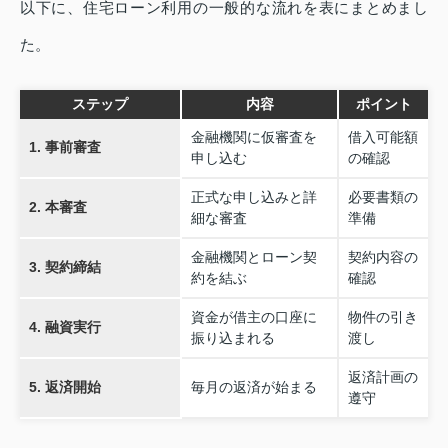
以下に、住宅ローン利用の一般的な流れを表にまとめまし
た。
ステップ
内容
ポイント
金融機関に仮審査を
借入可能額
1. 事前審査
申し込む
の確認
正式な申し込みと詳
必要書類の
2. 本審査
細な審査
準備
金融機関とローン契
契約内容の
3. 契約締結
約を結ぶ
確認
資金が借主の口座に
物件の引き
4. 融資実行
振り込まれる
渡し
返済計画の
5. 返済開始
毎月の返済が始まる
遵守