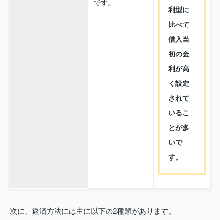
です。
利型に
比べて
借入当
初の金
利が高
く設定
されて
いるこ
とが多
いで
す。
次に、返済方法には主に以下の2種類があります。