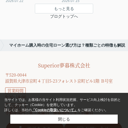
2026.07.22
2026.07.15
もっと見る
ブログトップへ
マイホーム購入時の住宅ローン選び方は？種類ごとの特徴も解説
Superior夢暮株式会社
〒520-0044
滋賀県大津市京町４丁目5-23フォレスト京町ビル1階 Ｂ号室
営業時間
9:30~18:00
当サイトでは、お客様の当サイト利用状況把握、サービス向上検討を目的と
して、クッキー（Cookie）を使用しています。
定休日
詳しくは、当社の
「Cookieの取扱いについて」
をご確認ください。
不動産部門：火・水曜日 建築部門：土・日曜日
閉じる