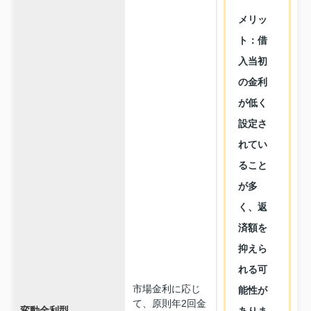
メリッ
ト：借
入当初
の金利
が低く
設定さ
れてい
ること
が多
く、返
済額を
抑えら
れる可
市場金利に応じ
能性が
て、原則年2回金
変動金利型