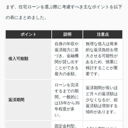
まず、住宅ローンを選ぶ際に考慮すべき主なポイントを以下
の表にまとめました。
ポイント
説明
注意点
自身の年収や
無理な借入は将来
返済能力に基
的な返済負担を増
づき、金融機
大させる可能性が
借入可能額
関が貸し出す
あるため、慎重に
ことができる
検討することが重
最大の金額。
要です。
ローンを完済
返済期間が長いほ
するまでの期
ど月々の返済額は
間。一般的に
返済期間
少なくなるが、総
は15年から35
返済額は増加する
年程度が多
傾向があります。
い。
固定金利型、