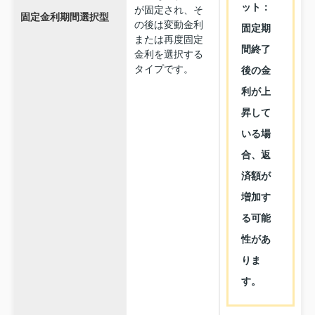
ット：
が固定され、そ
固定金利期間選択型
の後は変動金利
固定期
または再度固定
間終了
金利を選択する
タイプです。
後の金
利が上
昇して
いる場
合、返
済額が
増加す
る可能
性があ
りま
す。