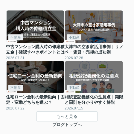
不動産
不動産
中古マンション購入時の修繕積
大津市の空き家活用事例｜リノ
立金｜確認すべきポイントとは
ベ・賃貸・売却の成功例
2026.07.31
2026.07.28
不動産
不動産
住宅ローン金利の最新動向｜固
相続登記義務化の注意点｜期限
定・変動どちらを選ぶ？
と罰則を分かりやすく解説
2026.07.22
2026.07.15
もっと見る
ブログトップへ