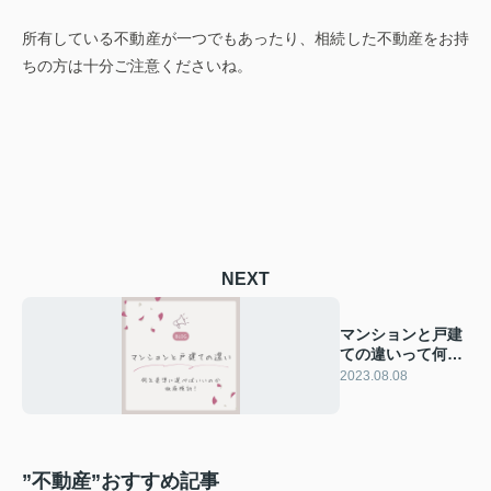
所有している不動産が一つでもあったり、相続した不動産をお持
ちの方は十分ご注意くださいね。
NEXT
マンションと戸建
ての違いって何⁉
何を基準に選ぶの
2023.08.08
か徹底検討‼
”不動産”おすすめ記事