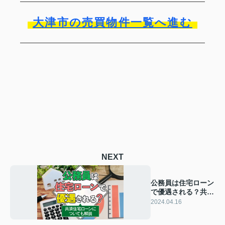
大津市の売買物件一覧へ進む
NEXT
公務員は住宅ローン
で優遇される？共済
住宅ローンについて
2024.04.16
も解説