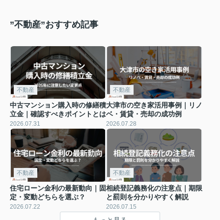
”不動産”おすすめ記事
不動産
不動産
中古マンション購入時の修繕積
大津市の空き家活用事例｜リノ
立金｜確認すべきポイントとは
ベ・賃貸・売却の成功例
2026.07.31
2026.07.28
不動産
不動産
住宅ローン金利の最新動向｜固
相続登記義務化の注意点｜期限
定・変動どちらを選ぶ？
と罰則を分かりやすく解説
2026.07.22
2026.07.15
もっと見る