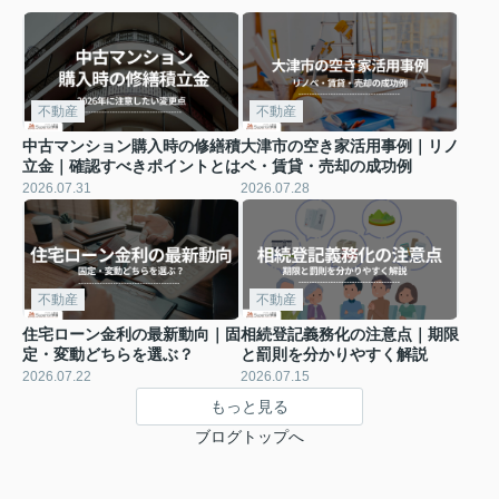
不動産
不動産
中古マンション購入時の修繕積
大津市の空き家活用事例｜リノ
立金｜確認すべきポイントとは
ベ・賃貸・売却の成功例
2026.07.31
2026.07.28
不動産
不動産
住宅ローン金利の最新動向｜固
相続登記義務化の注意点｜期限
定・変動どちらを選ぶ？
と罰則を分かりやすく解説
2026.07.22
2026.07.15
もっと見る
ブログトップへ