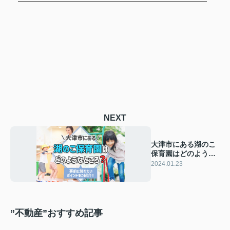
NEXT
大津市にある湖のこ
保育園はどのような
ところ？概要と特徴
2024.01.23
をご紹介！
”不動産”おすすめ記事